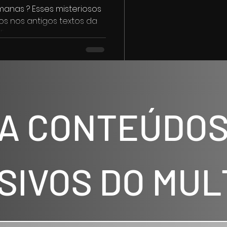
imanas ? Esses misteriosos
os nos antigos textos da
sos,...
A CONTEÚDOS
SIVOS DO MUL