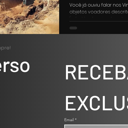
Você já ouviu falar nos V
objetos voadores descrit
Índia têm fascinado estudio
pre!
erso
RECEB
EXCLU
Email
*