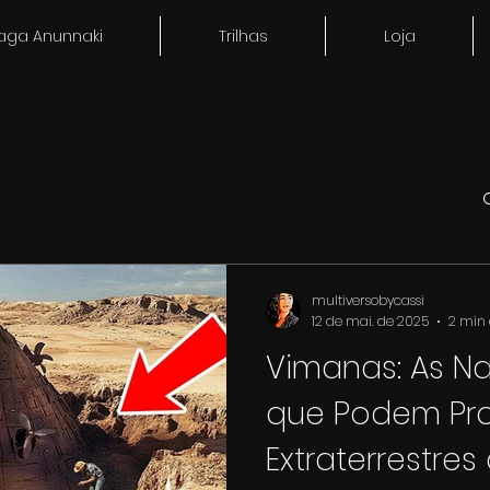
aga Anunnaki
Trilhas
Loja
multiversobycassi
12 de mai. de 2025
2 min 
Vimanas: As Na
que Podem Prov
Extraterrestres