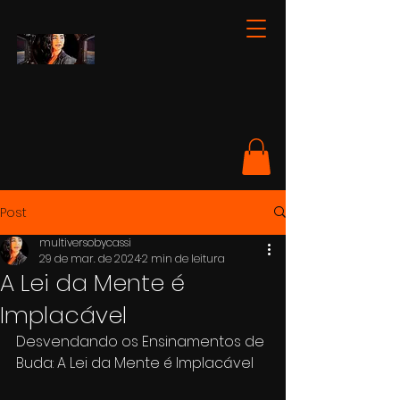
Post
multiversobycassi
29 de mar. de 2024
2 min de leitura
A Lei da Mente é
Implacável
Desvendando os Ensinamentos de 
Buda: A Lei da Mente é Implacável