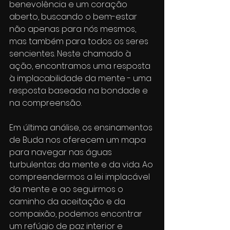
benevolência e um coração 
aberto, buscando o bem-estar 
não apenas para nós mesmos, 
mas também para todos os seres 
sencientes. Neste chamado à 
ação, encontramos uma resposta 
à implacabilidade da mente - uma 
resposta baseada na bondade e 
na compreensão.
Em última análise, os ensinamentos 
de Buda nos oferecem um mapa 
para navegar nas águas 
turbulentas da mente e da vida. Ao 
compreendermos a lei implacável 
da mente e ao seguirmos o 
caminho da aceitação e da 
compaixão, podemos encontrar 
um refúgio de paz interior e 