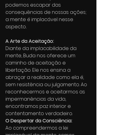
podemos escapar das 
consequências de nossas ações; 
a mente é implacável nesse 
aspecto..
A Arte da Aceitação:
Diante da implacabilidade da 
mente, Buda nos oferece um 
caminho de aceitação e 
libertação. Ele nos ensina a 
abraçar a realidade como ela é, 
sem resistência ou julgamento. Ao 
reconhecermos e aceitarmos as 
impermanências da vida, 
encontramos paz interior e 
contentamento verdadeiro.
O Despertar da Consciência:
Ao compreendermos a lei 