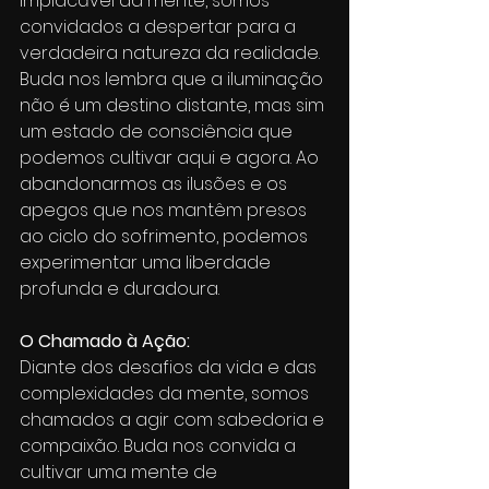
implacável da mente, somos 
convidados a despertar para a 
verdadeira natureza da realidade. 
Buda nos lembra que a iluminação 
não é um destino distante, mas sim 
um estado de consciência que 
podemos cultivar aqui e agora. Ao 
abandonarmos as ilusões e os 
apegos que nos mantêm presos 
ao ciclo do sofrimento, podemos 
experimentar uma liberdade 
profunda e duradoura.
O Chamado à Ação:
Diante dos desafios da vida e das 
complexidades da mente, somos 
chamados a agir com sabedoria e 
compaixão. Buda nos convida a 
cultivar uma mente de 