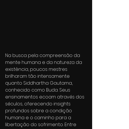
Na busca pela compreensão da 
mente humana e da natureza da 
existência, poucos mestres 
brilharam tão intensamente 
quanto Siddhartha Gautama, 
conhecido como Buda. Seus 
ensinamentos ecoam através dos 
séculos, oferecendo insights 
profundos sobre a condição 
humana e o caminho para a 
libertação do sofrimento. Entre 