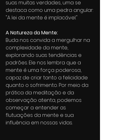
suas muitas verdades, uma se 
destaca como uma pedra angular: 
"A lei da mente é implacável."
A Natureza da Mente:
Buda nos convida a mergulhar na 
complexidade da mente, 
explorando suas tendências e 
padrões. Ele nos lembra que a 
mente é uma força poderosa, 
capaz de criar tanto a felicidade 
quanto o sofrimento. Por meio da 
prática da meditação e da 
observação atenta, podemos 
começar a entender as 
flutuações da mente e sua 
influência em nossas vidas.