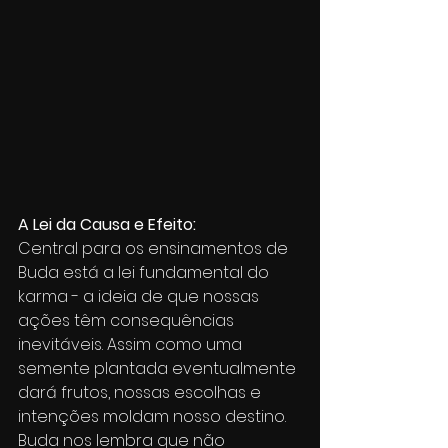
A Lei da Causa e Efeito:
Central para os ensinamentos de 
Buda está a lei fundamental do 
karma - a ideia de que nossas 
ações têm consequências 
inevitáveis. Assim como uma 
semente plantada eventualmente 
dará frutos, nossas escolhas e 
intenções moldam nosso destino. 
Buda nos lembra que não 