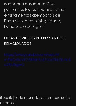
sabedoria duradoura. Que 
possamos todos nos inspirar nos 
ensinamentos atemporais de 
Buda e viver com integridade, 
bondade e coragem.
DICAS DE VÍDEOS INTERESSANTES E 
RELACIONADOS:
https://www.youtube.com/watch?
v=FWCv8eViFO8&list=UULFcbdTNUELUhcS
u2PpJ5gyxQ
filosofia
lei da mente
lei da atração
Buda
budismo