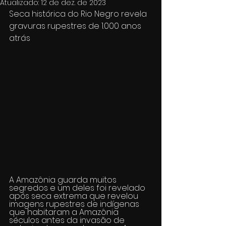
Atualizado:
12 de dez. de 2023
Seca histórica do Rio Negro revela 
gravuras rupestres de 1.000 anos 
atrás
A Amazônia guarda muitos 
segredos e um deles foi revelado 
após seca extrema que revelou 
imagens rupestres de indígenas 
que habitaram a Amazônia 
séculos antes da invasão de 