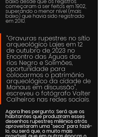
baixo desde que os registros 
começaram a ser feitos em 1902, 
superando o menor nível (mais 
baixo) que havia sido registrado 
em 2010.
"Gravuras rupestres no sítio 
arqueológico Lajes em 12 
de outubro de 2023 no 
Encontro das Águas dos 
rios Negro e Solimões, 
oportunidade para 
colocarmos o patrimônio 
arqueológico da cidade de 
Manaus em discussão", 
escreveu o fotógrafo Valter 
Calheiros nas redes sociais.
Agora lhes pergunto: Será que os 
habitantes que produziram esses 
desenhos rupestres milênios atrás 
aproveitaram uma "seca" para fazê-
lo, ou será que, o muito mais 
provável, que em outras épocas o 