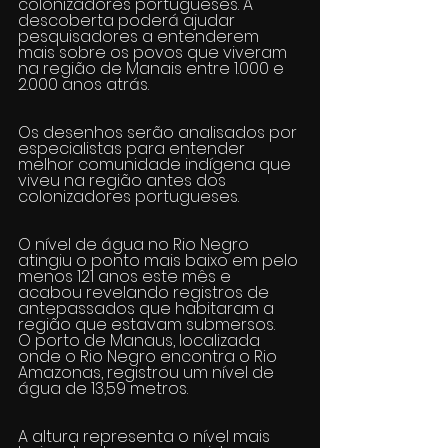
colonizadores portugueses. A 
descoberta poderá ajudar 
pesquisadores a entenderem 
mais sobre os povos que viveram 
na região de Manais entre 1.000 e 
2.000 anos atrás.
Os desenhos serão analisados por 
especialistas para entender 
melhor comunidade indígena que 
viveu na região antes dos 
colonizadores portugueses.
O nível de água no Rio Negro 
atingiu o ponto mais baixo em pelo 
menos 121 anos este mês e 
acabou revelando registros de 
antepassados que habitaram a 
região que estavam submersos.
O porto de Manaus, localizada 
onde o Rio Negro encontra o Rio 
Amazonas, registrou um nível de 
água de 13,59 metros.
A altura representa o nível mais 