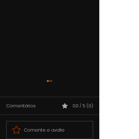
Comentários
0.0 / 5 (0)
Comente e avalie
Inexplicável Adaga de
Antiga estátua