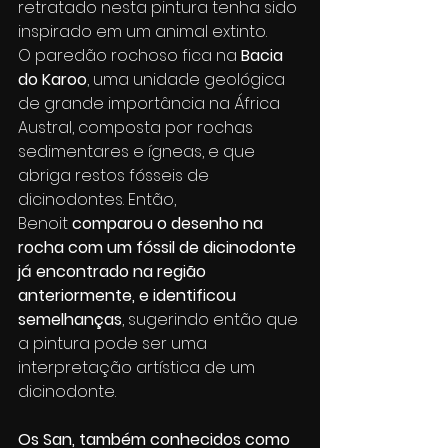
retratado nesta pintura tenha sido 
inspirado em um animal extinto.
O paredão rochoso fica na 
Bacia 
do Karoo
, uma unidade geológica 
de grande importância na África 
Austral, composta por rochas 
sedimentares e ígneas, e que 
abriga restos fósseis de 
dicinodontes. Então, 
Benoit 
comparou o desenho na 
rocha com um fóssil de dicinodonte 
já encontrado na região 
anteriormente, e identificou 
semelhanças
, sugerindo então que 
a pintura pode ser uma 
interpretação artística de um 
dicinodonte.
Os San, também conhecidos como 