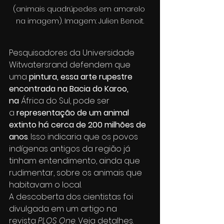
(animais quadrúpedes em amarelo 
na imagem). Imagem: Julien Benoit.
Pesquisadores da Universidade 
Witwatersrand defendem que 
uma 
pintura, essa arte rupestre 
encontrada na
Bacia do Karoo, 
na
 África do Sul, pode ser 
a 
representação de um animal 
extinto há cerca de 200 milhões de 
anos
. Isso indicaria que os povos 
indígenas antigos da região já 
tinham entendimento, ainda que 
rudimentar, sobre os animais que 
habitavam o local.
A descoberta dos cientistas foi 
divulgada em um artigo na 
revista 
PLOS One
. Veja detalhes.