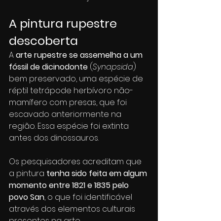
A pintura rupestre 
descoberta
A 
arte rupestre se assemelha a um 
fóssil de dicinodonte
 (
Synapsida
) 
bem preservado, uma espécie de 
réptil tetrápode herbívoro não-
mamífero com presas, que foi 
escavado anteriormente na 
região. Essa espécie foi extinta 
antes dos dinossauros.
Os pesquisadores acreditam que 
a pintura 
tenha sido feita em algum 
momento entre 1821 e 1835 pelo 
povo San
, o que foi identificável 
através dos elementos culturais 
presentes na arte.