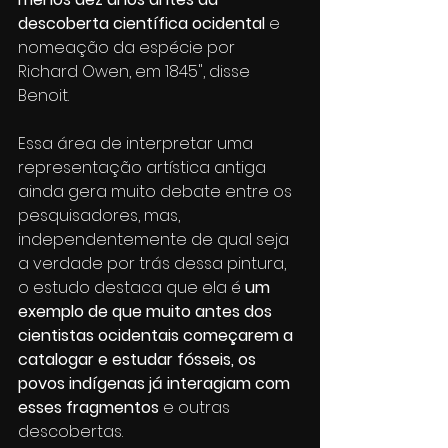
descoberta científica ocidental
 e 
nomeação da espécie por 
Richard Owen, em 1845", disse 
Benoit.
Essa área de interpretar uma 
representação artística antiga 
ainda gera muito debate entre os 
pesquisadores, mas, 
independentemente de qual seja 
a verdade por trás dessa pintura, 
o estudo destaca que ela é
 um 
exemplo de que muito antes dos 
cientistas ocidentais começarem a 
catalogar e estudar fósseis, os 
povos indígenas já interagiam com 
esses fragmentos 
e outras 
descobertas.