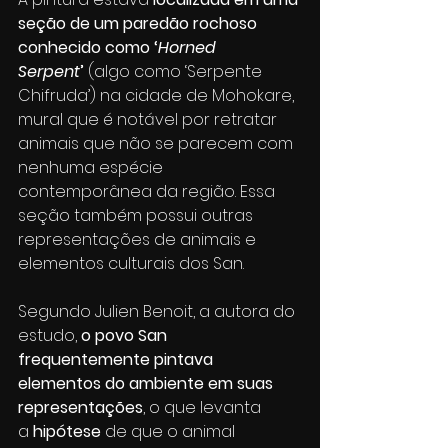
seção de um paredão rochoso 
conhecido como ‘
Horned 
Serpent
’ 
(algo como ‘Serpente 
Chifruda’) na cidade de Mohokare, 
mural que é notável por retratar 
animais que não se parecem com 
nenhuma espécie 
contemporânea da região. Essa 
seção também possui outras 
representações de animais e 
elementos culturais dos San.
Segundo Julien Benoit, a autora do 
estudo, 
o povo San 
frequentemente pintava 
elementos do ambiente em suas 
representações
, o que levanta 
a 
hipótese 
de que o animal 