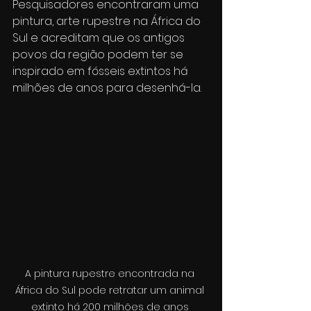
Pesquisadores encontraram uma 
pintura, arte rupestre na África do 
Sul e acreditam que os antigos 
povos da região podem ter se 
inspirado em fósseis extintos há 
milhões de anos para desenhá-la.
A pintura rupestre encontrada na 
África do Sul pode retratar um animal 
extinto há 200 milhões de anos 