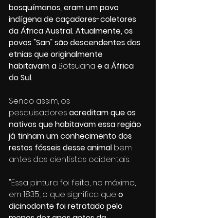
bosquímanos, eram um povo 
indígena de caçadores-coletores 
da África Austral. Atualmente, os 
povos "San" são descendentes das 
etnias que originalmente 
habitavam a 
Botsuana 
e a África 
do Sul.
Sendo assim, os 
pesquisadores 
acreditam que os 
nativos que habitavam essa região 
já tinham um conhecimento dos 
restos fósseis desse animal
 bem 
antes dos cientistas ocidentais.
"Essa pintura foi feita, no máximo, 
em 1835, o que significa que 
o 
dicinodonte foi retratado pelo 
menos dez anos antes da 