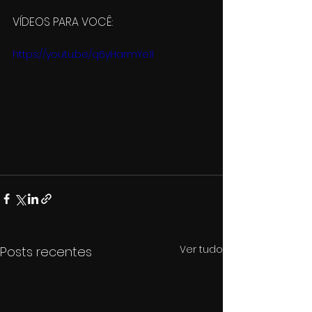
VÍDEOS PARA VOCÊ:
https://youtu.be/q6yHarmYe1I
Ver tudo
Posts recentes