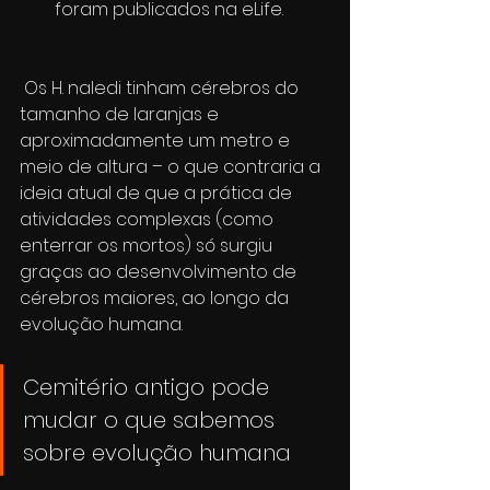
foram publicados na eLife.
 Os H. naledi tinham cérebros do 
tamanho de laranjas e 
aproximadamente um metro e 
meio de altura – o que contraria a 
ideia atual de que a prática de 
atividades complexas (como 
enterrar os mortos) só surgiu 
graças ao desenvolvimento de 
cérebros maiores, ao longo da 
evolução humana. 
Cemitério antigo pode 
mudar o que sabemos 
sobre evolução humana