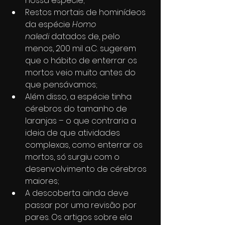
nossa espécie;
Restos mortais de hominídeos 
da espécie 
Homo 
naledi
 datados de, pelo 
menos, 200 mil a.C. sugerem 
que o hábito de enterrar os 
mortos veio muito antes do 
que pensávamos;
Além disso, a espécie tinha 
cérebros do tamanho de 
laranjas – o que contraria a 
ideia de que atividades 
complexas, como enterrar os 
mortos, só surgiu com o 
desenvolvimento de cérebros 
maiores;
A descoberta ainda deve 
passar por uma revisão por 
pares. Os artigos sobre ela 