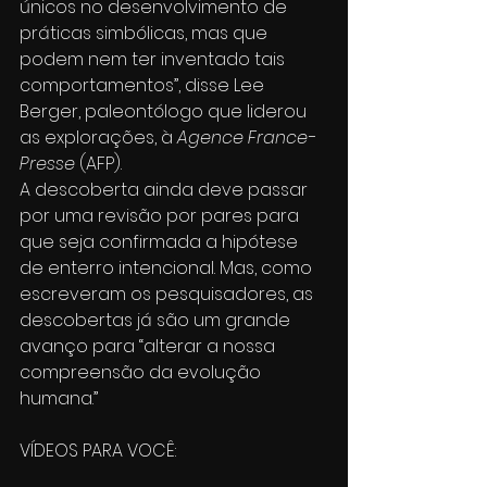
únicos no desenvolvimento de 
práticas simbólicas, mas que 
podem nem ter inventado tais 
comportamentos”, disse Lee 
Berger, paleontólogo que liderou 
as explorações, à 
Agence France-
Presse
 (AFP).
A descoberta ainda deve passar 
por uma revisão por pares para 
que seja confirmada a hipótese 
de enterro intencional. Mas, como 
escreveram os pesquisadores, as 
descobertas já são um grande 
avanço para “alterar a nossa 
compreensão da evolução 
humana.”
VÍDEOS PARA VOCÊ: