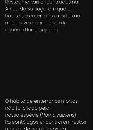
Restos mortais encontrados na 
África do Sul sugerem que o 
hábito de enterrar os mortos no 
mundo, veio bem antes da 
espécie Homo sapiens
O hábito de enterrar os mortos 
não foi criado pela 
nossa espécie (
Homo sapiens
). 
Paleontólogos encontraram restos 
mortais de hominídeos da 