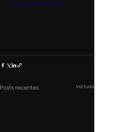
https://youtu.be/It82X_EO6GY
Ver tudo
Posts recentes