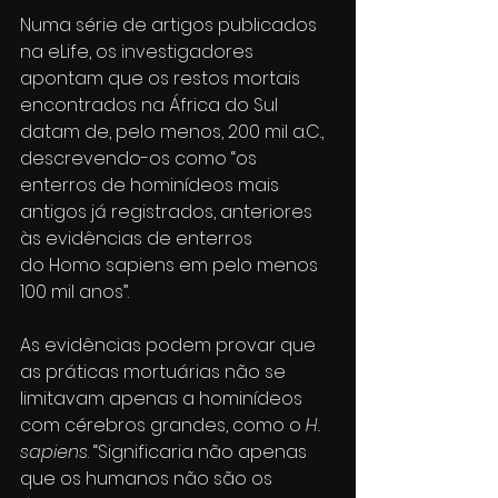
Numa série de artigos publicados 
na eLife, os investigadores 
apontam que os restos mortais 
encontrados na África do Sul 
datam de, pelo menos, 200 mil a.C., 
descrevendo-os como “os 
enterros de hominídeos mais 
antigos já registrados, anteriores 
às evidências de enterros 
do Homo sapiens em pelo menos 
100 mil anos”. 
As evidências podem provar que 
as práticas mortuárias não se 
limitavam apenas a hominídeos 
com cérebros grandes, como o 
H. 
sapiens
. “Significaria não apenas 
que os humanos não são os 