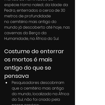
espécie 
Homo naledi
, da Idade da 
Pedra, enterrados a cerca de 30 
metros de profundidade 
no cemitério mais antigo do 
mundo já descoberto até hoje, nas 
cavernas do Berço da 
Humanidade, na África do Sul.​
Costume de enterrar 
os mortos é mais 
antigo do que se 
pensava
Pesquisadores descobriram 
que o cemitério mais antigo 
do mundo, localizado na África 
do Sul, não foi criado pela 