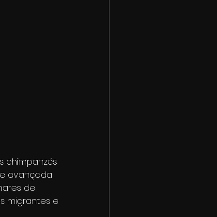
os chimpanzés 
ise avançada 
hares de 
s migrantes e 