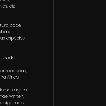
s, diz: 
tura pode 
brindo 
as espécies.
rsidade 
s ameaçadas, 
a África 
demos agora, 
nde Whiten.
indígenas e 