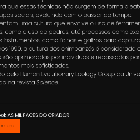
a que essas técnicas não surgem de forma aleató
upos sociais, evoluindo com o passar do tempo.
ntam uma cultura que envolve o uso de ferrament
es, como o uso de pedras, até processos complexo
 instrumentos, como folhas e galhos para capturar
os 1990, a cultura dos chimpanzés é considerada c
as são aprimoradas por indivíduos e repassadas par
entos mais sofisticados.
do pelo Human Evolutionary Ecology Group da Unive
ado na revista 
Science
.
ok AS MIL FACES DO CRIADOR
omprar