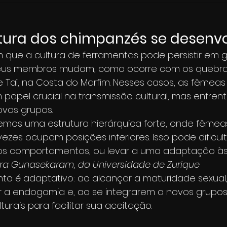
tura dos chimpanzés se desenv
 que a cultura de ferramentas pode persistir em 
us membros mudam, como ocorre com os quebra
 Taï, na Costa do Marfim. Nesses casos, as fêmeas
pel crucial na transmissão cultural, mas enfrent
ovos grupos.
emos uma estrutura hierárquica forte, onde fême
zes ocupam posições inferiores. Isso pode dificult
s comportamentos, ou levar a uma adaptação às 
a Gunasekaram, da Universidade de Zurique
o é adaptativo: ao alcançar a maturidade sexual
r a endogamia e, ao se integrarem a novos grupo
turais para facilitar sua aceitação.