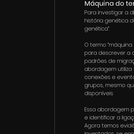
Máquina do te
Para investigar a 
história genética 
genética”.
O termo “máquina 
para descrever a a
padrões de migraç
abordagem utiliza 
conexões e evento
grupos, mesmo quan
disponíveis.
Essa abordagem per
e identificar a li
Agora temos evid
inventados, se esp