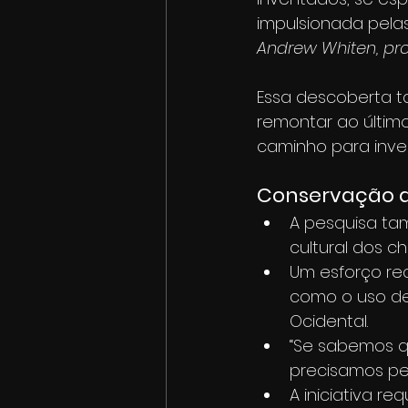
impulsionada pelas
Andrew Whiten, pr
Essa descoberta 
remontar ao últim
caminho para inve
Conservação da
A pesquisa ta
cultural dos c
Um esforço re
como o uso de
Ocidental.
“Se sabemos q
precisamos pen
A iniciativa r