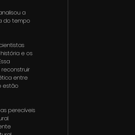
analisou a 
na do tempo 
ientistas 
istória e os 
Essa 
reconstruir 
tica entre 
o estão 
as perecíveis 
ral.
ente 
ural, 