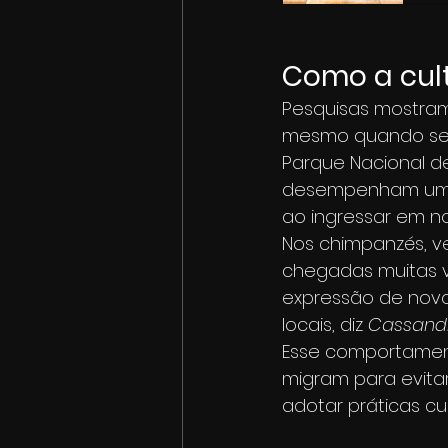
Como a cul
Pesquisas mostram
mesmo quando se
Parque Nacional de
desempenham um pa
ao ingressar em n
Nos chimpanzés, v
chegadas muitas ve
expressão de novo
locais, diz 
Cassandr
Esse comportament
migram para evita
adotar práticas cul