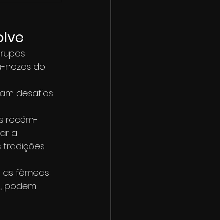
olve
grupos 
-nozes do 
 
am desafios 
as recém-
ar a 
tradições 
, as fêmeas 
s, podem 