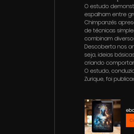
O estudo demonstr
espalham entre gr
Chimpanzés aprese
de técnicas simpl
combinam diversos
Descoberta nos an
seja, ideias básic
criando comportam
O estudo, conduzi
Zurique, foi public
ebo
C