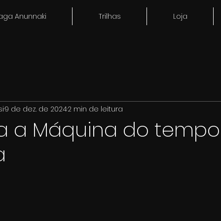
aga Anunnaki
Trilhas
Loja
si
9 de dez. de 2024
2 min de leitura
 a Máquina do tempo
a