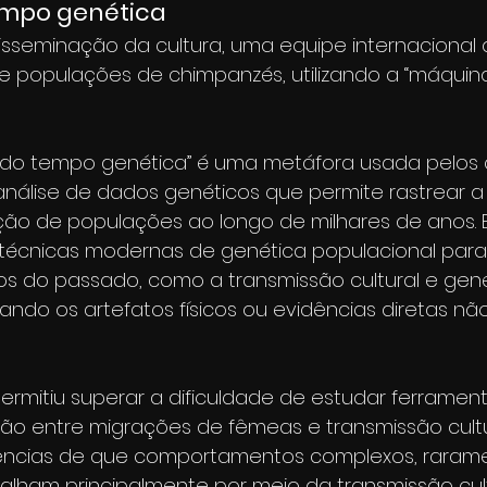
mpo genética
disseminação da cultura, uma equipe internacional 
de populações de chimpanzés, utilizando a “máqui
do tempo genética” é uma metáfora usada pelos c
nálise de dados genéticos que permite rastrear a h
ão de populações ao longo de milhares de anos. 
técnicas modernas de genética populacional para 
s do passado, como a transmissão cultural e gené
do os artefatos físicos ou evidências diretas nã
mitiu superar a dificuldade de estudar ferrament
gação entre migrações de fêmeas e transmissão cultu
ências de que comportamentos complexos, raram
alham principalmente por meio da transmissão cult