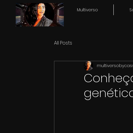
Multiverso
S
All Posts
multiversobycas
Conheça
genétic