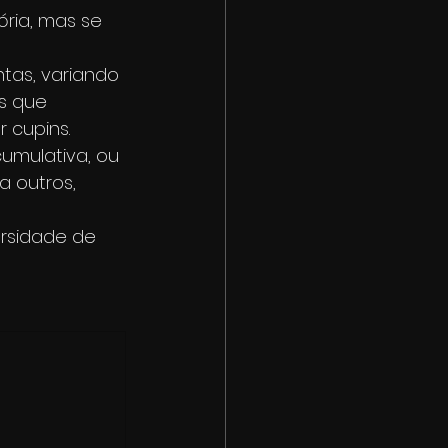
ria, mas se 
as, variando 
s que 
 cupins.
umulativa, ou 
a outros, 
rsidade de 