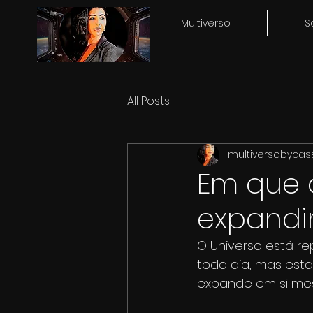
Multiverso
S
All Posts
multiversobycas
Em que o
expandin
O Universo está re
todo dia, mas esta
expande em si me