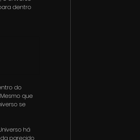
para dentro 
ntro do 
. Mesmo que 
iverso se 
niverso há 
ada parecido 