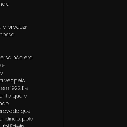
diu 
a produzir 
 nosso 
verso não era 
se 
o 
a vez pelo 
em 1922. Ele 
nte que o 
ndo.
provado que 
andindo, pelo 
foi Edwin 