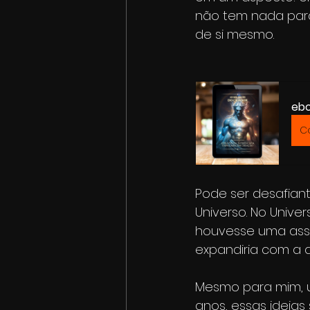
não tem nada para
de si mesmo.
ebo
C
Pode ser desafian
Universo. No Univ
houvesse uma assad
expandiria com a a
Mesmo para mim, u
anos, essas ideias