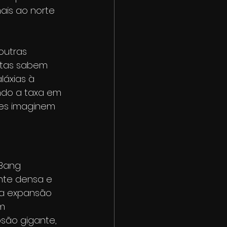
ais ao norte 
outras 
istas sabem 
áxias à 
ndo a taxa em 
les imaginem 
 Bang 
nte densa e 
da expansão 
m 
são gigante, 