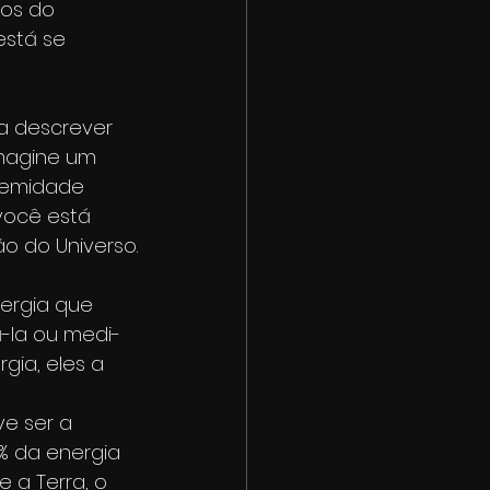
os do 
está se 
a descrever 
magine um 
tremidade 
 você está 
 do Universo.
ergia que 
-la ou medi-
ia, eles a 
e ser a 
% da energia 
 a Terra, o 