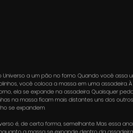
Universo a um pão no forno. Quando você assa 
linhos, você coloca a massa em uma assadeira. À
orno, ela se expande na assadeira. Quaisquer ped
nhas na massa ficam mais distantes uns dos outro
nho se expandem.
erso é, de certa forma, semelhante. Mas essa anal
quanto a massa se expande dentro da assadeira, 