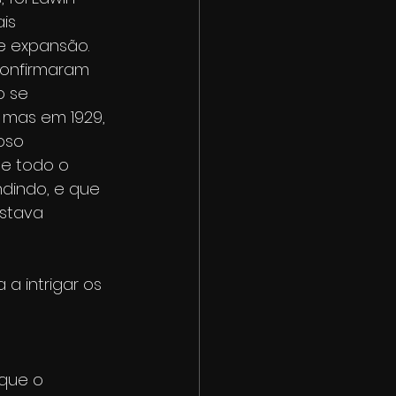
is 
 expansão. 
confirmaram 
o se 
 mas em 1929, 
oso 
e todo o 
dindo, e que 
stava 
a intrigar os 
que o 