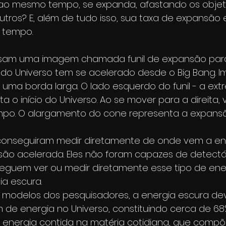
ao mesmo tempo, se expanda, afastando os objet
utros? E, além de tudo isso, sua taxa de expansão 
 tempo.
 usam uma imagem chamada funil de expansão par
o Universo tem se acelerado desde o Big Bang. I
 uma borda larga. O lado esquerdo do funil - a ex
ta o início do Universo. Ao se mover para a direita,
o. O alargamento do cone representa a expansão
 conseguiram medir diretamente de onde vem a en
ão acelerada. Eles não foram capazes de detectá
eguem ver ou medir diretamente esse tipo de energ
a escura.
modelos dos pesquisadores, a energia escura dev
de energia no Universo, constituindo cerca de 68
 A energia contida na matéria cotidiana, que compõe