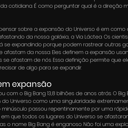
da cotidiana. É como perguntar qual é a direção m
pensar sobre a expansão do Universo é em como 
afastando da nossa galáxia, a Via Láctea. Os cient
tá se expandindo porque podem rastrear outras gal
e afastam da nossa. Eles definem a expansão usa
s se afastam de nós. Essa definição permite que e
ecisar de algo para se expandir.
 em expansão
 com o Big Bang 13,8 bilhões de anos atrás. O Big
 do Universo como uma singularidade extremame
o minúsculo passou repentinamente por uma rápi
 em que todos os lugares do Universo se afastara
as o nome Big Bang é enganoso. Não foi uma explo