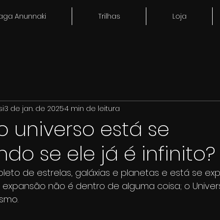
aga Anunnaki
Trilhas
Loja
si
3 de jan. de 2025
4 min de leitura
 universo está se
do se ele já é infinito?
pleto de estrelas, galáxias e planetas e está se ex
 expansão não é dentro de alguma coisa; o Univer
smo.