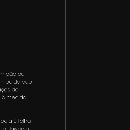
um pão ou 
 medida que 
aços de 
s à medida 
ogia é falha 
o Universo 