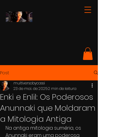
Post
multiversobycassi
23 de mai. de 2025
2 min de leitura
Enki e Enlil: Os Poderosos
Anunnaki que Moldaram
a Mitologia Antiga
Na antiga mitologia suméria, os 
Anunnaki eram uma poderosa 