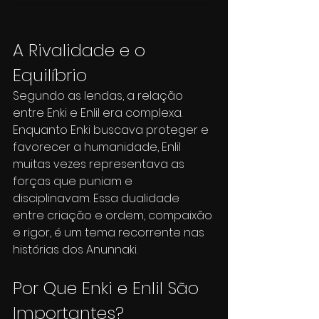
A Rivalidade e o 
Equilíbrio
Segundo as lendas, a relação 
entre Enki e Enlil era complexa. 
Enquanto Enki buscava proteger e 
favorecer a humanidade, Enlil 
muitas vezes representava as 
forças que puniam e 
disciplinavam. Essa dualidade 
entre criação e ordem, compaixão 
e rigor, é um tema recorrente nas 
histórias dos Anunnaki.
Por Que Enki e Enlil São 
Importantes?