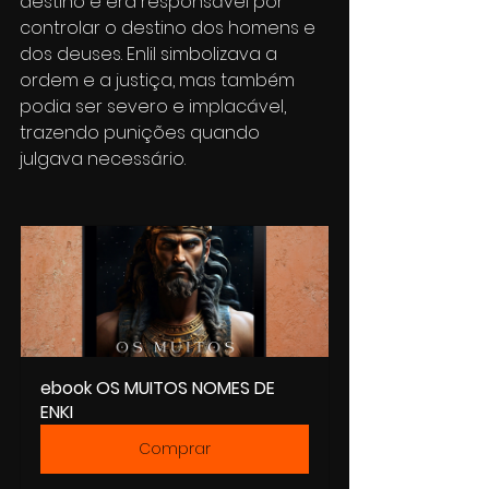
destino e era responsável por 
controlar o destino dos homens e 
dos deuses. Enlil simbolizava a 
ordem e a justiça, mas também 
podia ser severo e implacável, 
trazendo punições quando 
julgava necessário.
ebook OS MUITOS NOMES DE 
ENKI
Comprar