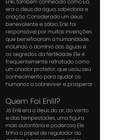
Enki, também conhecido como Ea, 
era o deus da água, sabedoria e 
criação. Considerado um deus 
benevolente e sábio, Enki foi 
responsável por muitas invenções 
que beneficiaram a humanidade, 
incluindo o domínio das águas e 
os segredos da fertilidade. Ele é 
frequentemente retratado como 
um criador protetor, que usou seu 
conhecimento para ajudar os 
humanos a sobreviver e prosperar.
Quem Foi Enlil?
Já Enlil era o deus do ar, do vento 
e das tempestades, uma figura 
mais autoritária e poderosa. Ele 
tinha o papel de regulador do 