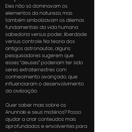
Eles não só dominavam os 
elementos da natureza, mas 
também simbolizavam os dilemas 
fundamentais da vida humana: 
sabedoria versus poder, liberdade 
versus controle. Na teoria dos 
antigos astronautas, alguns 
pesquisadores sugerem que 
esses “deuses” poderiam ter sido 
seres extraterrestres com 
conhecimento avançado, que 
influenciaram o desenvolvimento 
da civilização.
Quer saber mais sobre os 
Anunnaki e seus mistérios? Posso 
ajudar a criar conteúdos mais 
aprofundados e envolventes para 