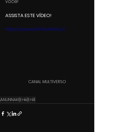
você!
ASSISTA ESTE VÍDEO!
https://youtu.be/P4ycNv0N_kc
CANAL MULTIVERSO
ANUNNAKI
Enki
Enlil