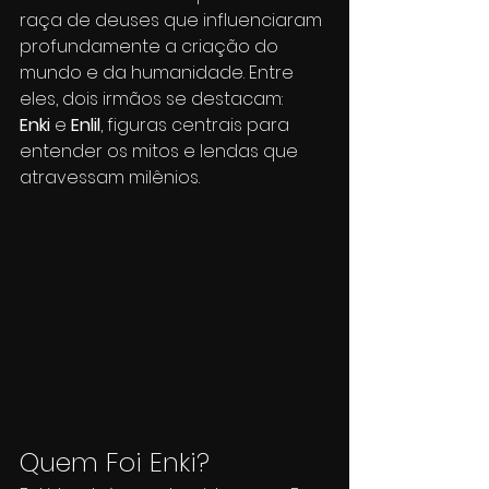
raça de deuses que influenciaram 
profundamente a criação do 
mundo e da humanidade. Entre 
eles, dois irmãos se destacam: 
Enki
 e 
Enlil
, figuras centrais para 
entender os mitos e lendas que 
atravessam milênios.
Quem Foi Enki?