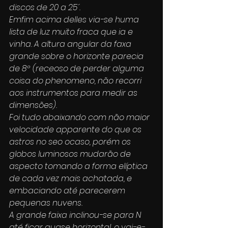
discos de 20 a 25´.
Emfim acima delles via-se huma 
lista de luz muito fraca que ia e 
vinha. A altura angular da faxa 
grande sobre o horizonte parecia 
de 8º (receoso de perder alguma 
coisa do phenomeno, não recorri 
aos instrumentos para medir as 
dimensões).
Foi tudo abaixando com não maior 
velocidade apparente do que os 
astros no seo ocaso, porém os 
globos luminosos mudarão de 
aspecto tomando a forma elíptica 
de cada vez mais achatada, e 
embaciando até parecerem 
pequenas nuvens.
A grande faixa inclinou-se para N 
até ficar quase horizontal, o vai-e-