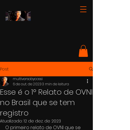
Post
multiversobycassi
6 de out. de 2023
3 min de leitura
Esse é o 1º Relato de OVNI
no Brasil que se tem
registro
Atualizado:
12 de dez. de 2023
O primeiro relato de OVNI que se 