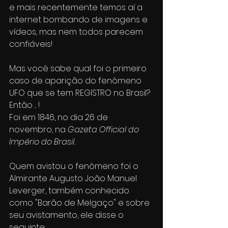
e mais recentemente temos aí a 
internet bombando de imagens e 
vídeos, mas nem todos parecem 
confiáveis!
Mas você sabe qual foi o primeiro 
caso de aparição do fenômeno 
UFO que se tem REGISTRO no Brasil? 
Então ... !
Foi em 1846, no dia 26 de 
novembro, na 
Gazeta Official do 
Império do Brasil.
Quem avistou o fenômeno foi o 
Almirante Augusto João Manuel 
Leverger, também conhecido 
como "Barão de Melgaço" e sobre 
seu avistamento, ele disse o 
seguinte: