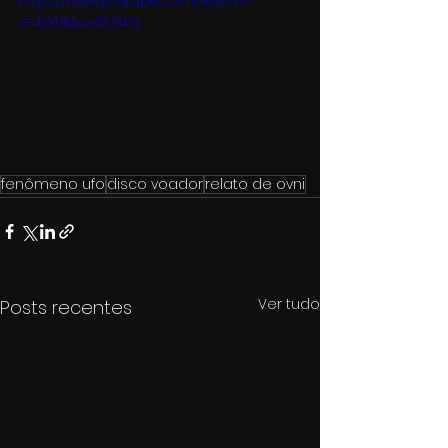
https://www.youtube.com/watch?
v=4WHMewDLP4Q
fenômeno ufo
disco voador
relato de ovni
Ver tudo
Posts recentes