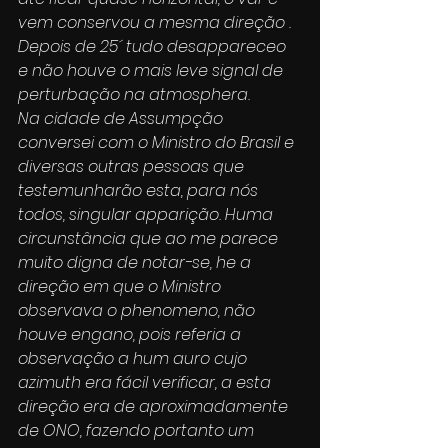
vem conservou a mesma direção .
Depois de 25´ tudo desappareceo 
e não houve o mais leve signal de 
perturbação na atmosphera.
Na cidade de Assumpção 
conversei com o Ministro do Brasil e 
diversas outras pessoas que 
testemunharão esta, para nós 
todos, singular apparição. Huma 
circunstância que ao me parece 
muito digna de notar-se, he a 
direção em que o Ministro 
observava o phenomeno, não 
houve engano, pois referia a 
observação a hum auro cujo 
azimuth era fácil verificar, a esta 
direção era de aproximadamente 
de ONO, fazendo portanto um 