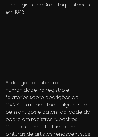
tem registro no Brasil foi publicado 
em 1846!
Ao longo da história da 
humanidade há registro e 
falatórios sobre aparições de 
OVNIS no mundo todo, alguns são 
bem antigos e datam da idade da 
pedra em registros rupestres. 
Outros foram retratados em 
pinturas de artistas renascentistas 