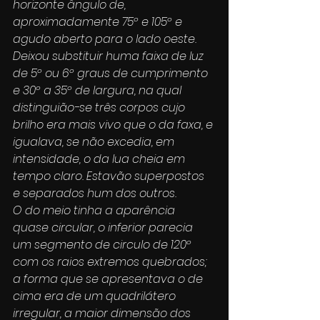
horizonte ângulo de, 
aproximadamente 75º e 105º e 
agudo aberto para o lado oeste.
Deixou substituir huma faixa de luz 
de 5º ou 6º graus de cumprimento 
e 30º a 35º de largura, na qual 
distinguião-se três corpos cujo 
brilho era mais vivo que o da faxa, e 
igualava, se não excedia, em 
intensidade, o da lua cheia em 
tempo claro. Estavão superpostos 
e separados hum dos outros.
O do meio tinha a aparência 
quase circular, o inferior parecia 
um segmento de circulo de 120º 
com os raios extremos quebrados; 
a forma que se apresentava o de 
cima era de um quadrilátero 
irregular, a maior dimensão dos 