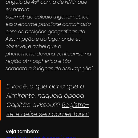
ângulo de 45º com a de NNO, que 
eu notara.
Submeti ao cálculo trigonométrico 
essa enorme parallaxe combinada 
com as posições geográficas de 
Assumpção e do lugar onde eu 
observei, e achei que o 
phenomeno deveria verificar-se na 
região atmospherica e tão 
somente a 3 légoas de Assumpção."
E você, o que acha que o 
Almirante, naquela época 
Capitão avistou?? 
Registre-
se e deixe seu comentário!
Veja também: