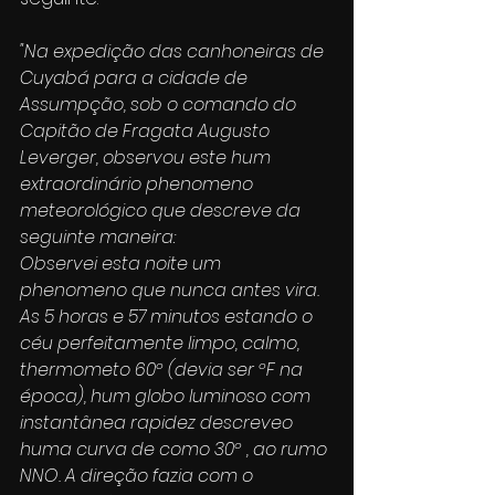
"Na expedição das canhoneiras de 
Cuyabá para a cidade de 
Assumpção, sob o comando do 
Capitão de Fragata Augusto 
Leverger, observou este hum 
extraordinário phenomeno 
meteorológico que descreve da 
seguinte maneira:
Observei esta noite um 
phenomeno que nunca antes vira. 
As 5 horas e 57 minutos estando o 
céu perfeitamente limpo, calmo, 
thermometo 60º (devia ser ºF na 
época), hum globo luminoso com 
instantânea rapidez descreveo 
huma curva de como 30º , ao rumo 
NNO. A direção fazia com o 