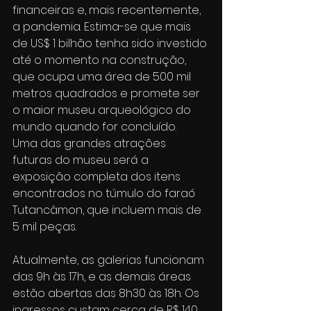
financeiras e, mais recentemente, 
a pandemia. Estima-se que mais 
de US$ 1 bilhão tenha sido investido 
até o momento na construção, 
que ocupa uma área de 500 mil 
metros quadrados e promete ser 
o maior museu arqueológico do 
mundo quando for concluído.
Uma das grandes atrações 
futuras do museu será a 
exposição completa dos itens 
encontrados no túmulo do faraó 
Tutancâmon, que incluem mais de 
5 mil peças.
Atualmente, as galerias funcionam 
das 9h às 17h, e as demais áreas 
estão abertas das 8h30 às 18h. Os 
ingressos custam cerca de R$ 140, 