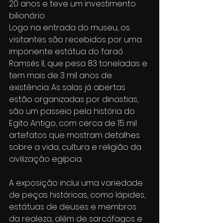
20 anos e teve um investimento 
bilionário.
Logo na entrada do museu, os 
visitantes são recebidos por uma 
imponente estátua do faraó 
Ramsés II, que pesa 83 toneladas e 
tem mais de 3 mil anos de 
existência. As salas já abertas 
estão organizadas por dinastias, 
são um passeio pela história do 
Egito Antigo, com cerca de 15 mil 
artefatos que mostram detalhes 
sobre a vida, cultura e religião da 
civilização egípcia.
A exposição inclui uma variedade 
de peças históricas, como lápides, 
estátuas de deuses e membros 
da realeza, além de sarcófagos e 