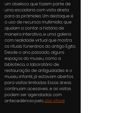
um obelisco que fazem parte de 
uma escadaria com vista direta 
para as pirâmides. Um destaque é 
o uso de recursos multimídia, que 
ajudam a contar a história de 
maneira interativa, e uma galeria 
com realidade virtual que mostra 
os rituais funerários do antigo Egito.
Desde o ano passado, alguns 
espaços do museu, como a 
biblioteca, o laboratório de 
restauração de antiguidades e o 
museu infantil, já estavam abertos 
para visitas limitadas. Essas áreas 
continuam acessíveis, e as visitas 
podem ser agendadas com 
antecedência pelo
 site oficial.