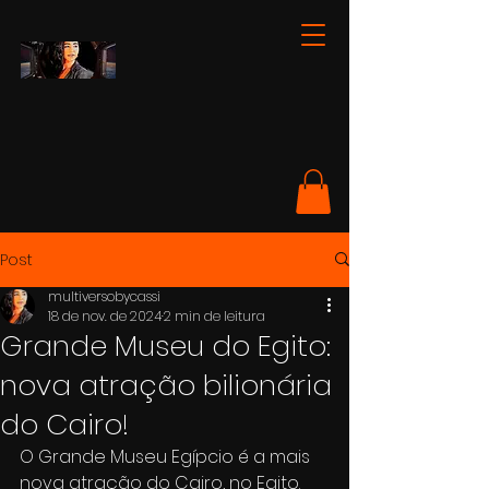
Post
multiversobycassi
18 de nov. de 2024
2 min de leitura
Grande Museu do Egito:
nova atração bilionária
do Cairo!
O Grande Museu Egípcio é a mais 
nova atração do Cairo, no Egito. 