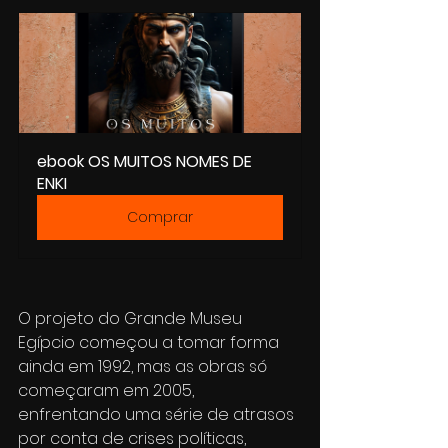
ebook OS MUITOS NOMES DE 
ENKI
Comprar
O projeto do Grande Museu 
Egípcio começou a tomar forma 
ainda em 1992, mas as obras só 
começaram em 2005, 
enfrentando uma série de atrasos 
por conta de crises políticas, 