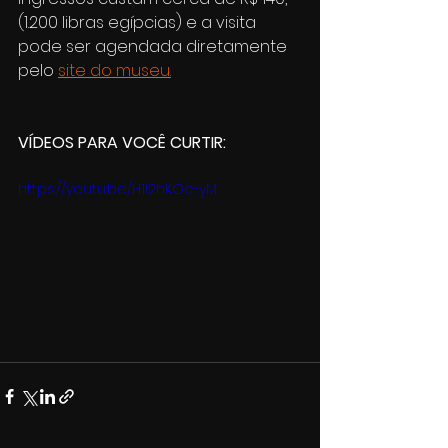
(1.200 libras egípcias) e a visita 
pode ser agendada diretamente 
pelo 
site do museu.
VÍDEOS PARA VOCÊ CURTIR:
https://youtu.be/H1l2hKOc-yM