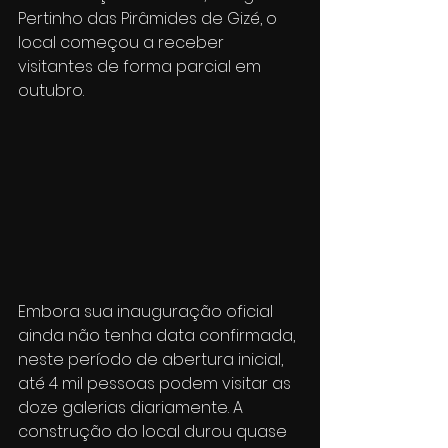
Pertinho das Pirâmides de Gizé, o 
local começou a receber 
visitantes de forma parcial em 
outubro.
Embora sua inauguração oficial 
ainda não tenha data confirmada, 
neste período de abertura inicial, 
até 4 mil pessoas podem visitar as 
doze galerias diariamente. A 
construção do local durou quase 