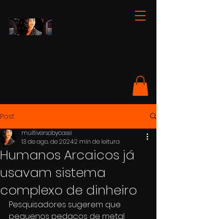
Post
multiversobycassi
13 de ago. de 2024
2 min de leitura
Humanos Arcaicos já
usavam sistema
complexo de dinheiro
Pesquisadores sugerem que 
pequenos pedaços de metal 