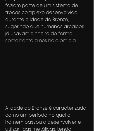
faziam parte de um sistema de 
trocas complexo desenvolvido 
durante a Idade do Bronze, 
sugerindo que humanos arcaicos 
já usavam dinheiro de forma 
semelhante a nós hoje em dia.
A Idade do Bronze é caracterizada 
como um período no qual o 
homem passou a desenvolver e 
utilizar ligas metálicas, tendo 