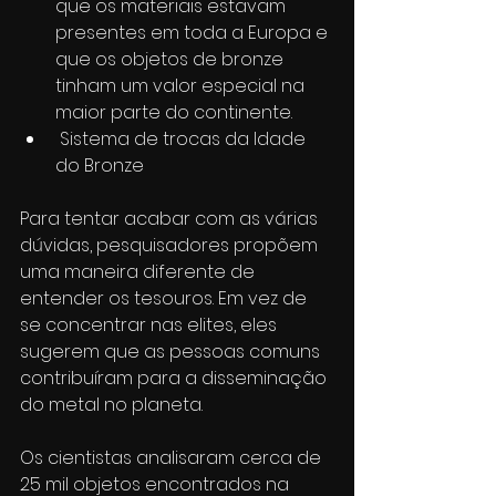
que os materiais estavam 
presentes em toda a Europa e 
que os objetos de bronze 
tinham um valor especial na 
maior parte do continente.
 Sistema de trocas da Idade 
do Bronze
Para tentar acabar com as várias 
dúvidas, pesquisadores propõem 
uma maneira diferente de 
entender os tesouros. Em vez de 
se concentrar nas elites, eles 
sugerem que as pessoas comuns 
contribuíram para a disseminação 
do metal no planeta.
Os cientistas analisaram cerca de 
25 mil objetos encontrados na 