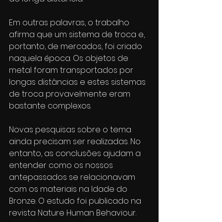
Em outras palavras, o trabalho 
afirma que um sistema de troca e, 
portanto, de mercados, foi criado 
naquela época. Os objetos de 
metal foram transportados por 
longas distâncias e estes sistemas 
de troca provavelmente eram 
bastante complexos.
Novas pesquisas sobre o tema 
ainda precisam ser realizadas. No 
entanto, as conclusões ajudam a 
entender como os nossos 
antepassados se relacionavam 
com os materiais na Idade do 
Bronze. O estudo foi publicado na 
revista Nature Human Behaviour.