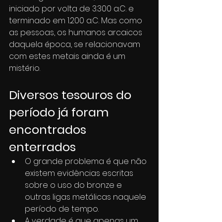
iniciado por volta de 3.300 a.C. e 
terminado em 1.200 a.C. Mas como 
as pessoas, os humanos arcaicos 
daquela época, se relacionavam 
com estes metais ainda é um 
mistério.
Diversos tesouros do 
período já foram 
encontrados 
enterrados
O grande problema é que não 
existem evidências escritas 
sobre o uso do bronze e 
outras ligas metálicas naquele 
período de tempo.
A verdade é que apenas um 