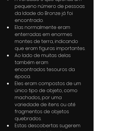
pequeno número de pessoas 
da Idade do Bronze já foi 
encontrado.
Elas normalmente eram 
enterradas em enormes 
montes de terra, indicando 
que eram figuras importantes.
Ao lado de muitas delas 
também eram 
encontrados tesouros da 
época.
Eles eram compostos de um 
único tipo de objeto, como 
machados, por uma 
variedade de itens ou até 
fragmentos de objetos 
quebrados.
Estas descobertas sugerem 