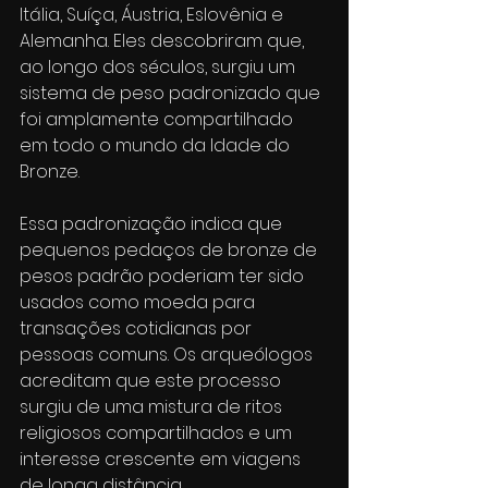
Itália, Suíça, Áustria, Eslovênia e 
Alemanha. Eles descobriram que, 
ao longo dos séculos, surgiu um 
sistema de peso padronizado que 
foi amplamente compartilhado 
em todo o mundo da Idade do 
Bronze.
Essa padronização indica que 
pequenos pedaços de bronze de 
pesos padrão poderiam ter sido 
usados como moeda para 
transações cotidianas por 
pessoas comuns. Os arqueólogos 
acreditam que este processo 
surgiu de uma mistura de ritos 
religiosos compartilhados e um 
interesse crescente em viagens 
de longa distância.