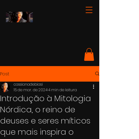
Post
cassianadebiasi
15 de mar. de 2024
4 min de leitura
Introdução à Mitologia
Nórdica, o reino de
deuses e seres míticos
que mais inspira o