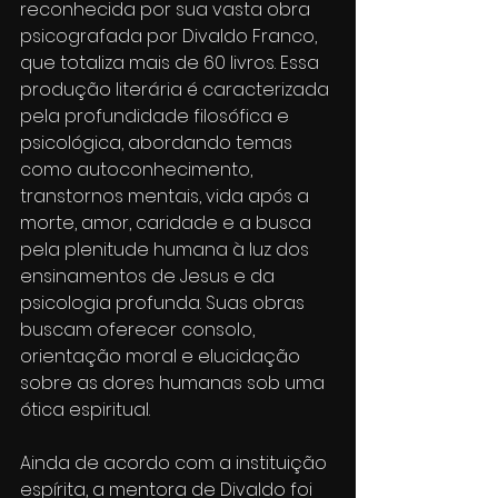
reconhecida por sua vasta obra 
psicografada por Divaldo Franco, 
que totaliza mais de 60 livros. Essa 
produção literária é caracterizada 
pela profundidade filosófica e 
psicológica, abordando temas 
como autoconhecimento, 
transtornos mentais, vida após a 
morte, amor, caridade e a busca 
pela plenitude humana à luz dos 
ensinamentos de Jesus e da 
psicologia profunda. Suas obras 
buscam oferecer consolo, 
orientação moral e elucidação 
sobre as dores humanas sob uma 
ótica espiritual.
Ainda de acordo com a instituição 
espírita, a mentora de Divaldo foi 