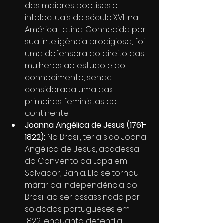
das maiores poetisas e 
intelectuais do século XVII na 
América Latina. Conhecida por 
sua inteligência prodigiosa, foi 
uma defensora do direito das 
mulheres ao estudo e ao 
conhecimento, sendo 
considerada uma das 
primeiras feministas do 
continente.
Joanna Angélica de Jesus (1761-
1822):
 No Brasil, teria sido Joana 
Angélica de Jesus, abadessa 
do Convento da Lapa em 
Salvador, Bahia. Ela se tornou 
mártir da Independência do 
Brasil ao ser assassinada por 
soldados portugueses em 
1822, enquanto defendia 