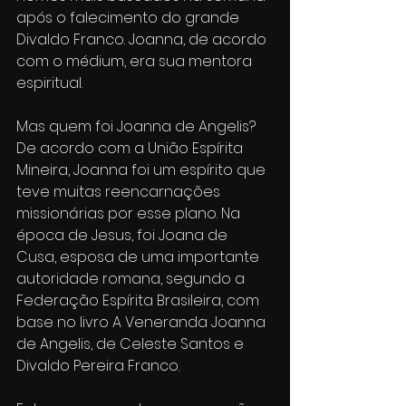
após o falecimento do grande 
Divaldo Franco. Joanna, de acordo 
com o médium, era sua mentora 
espiritual.
Mas quem foi Joanna de Angelis?
De acordo com a União Espírita 
Mineira, Joanna foi um espírito que 
teve muitas reencarnações 
missionárias por esse plano. Na 
época de Jesus, foi Joana de 
Cusa, esposa de uma importante 
autoridade romana, segundo a 
Federação Espírita Brasileira, com 
base no livro A Veneranda Joanna 
de Angelis, de Celeste Santos e 
Divaldo Pereira Franco.