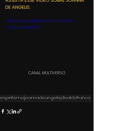
ASSISTA ESSE VÍDEO SOBRE JOANNA 
DE ANGELIS:
https://www.youtube.com/watch?
v=OdzIqrumdC8
CANAL MULTIVERSO
espiritismo
joannadeangelis
divaldofranco