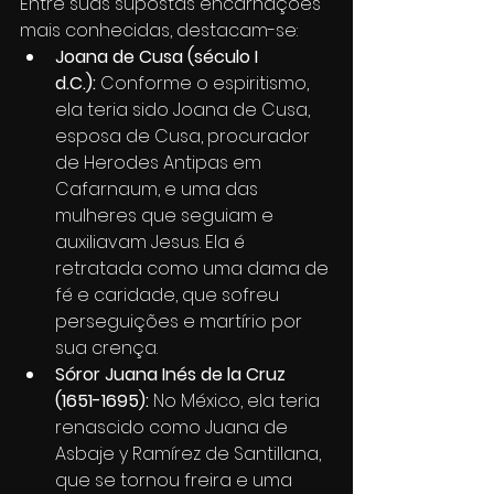
Entre suas supostas encarnações 
mais conhecidas, destacam-se:
Joana de Cusa (século I 
d.C.):
 Conforme o espiritismo, 
ela teria sido Joana de Cusa, 
esposa de Cusa, procurador 
de Herodes Antipas em 
Cafarnaum, e uma das 
mulheres que seguiam e 
auxiliavam Jesus. Ela é 
retratada como uma dama de 
fé e caridade, que sofreu 
perseguições e martírio por 
sua crença.
Sóror Juana Inés de la Cruz 
(1651-1695):
 No México, ela teria 
renascido como Juana de 
Asbaje y Ramírez de Santillana, 
que se tornou freira e uma 