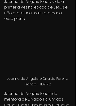
Joanna de Angelis teria vivido a 
primeira vez na época de Jesus e 
não precisaria mais retornar a 
esse plano.
Joanna de Angelis e Divaldo Pereira 
Franco - TEATRO
Joanna de Angelis teria sido 
mentora de Divaldo. Foi um dos 
nomes mais buscados na semana 