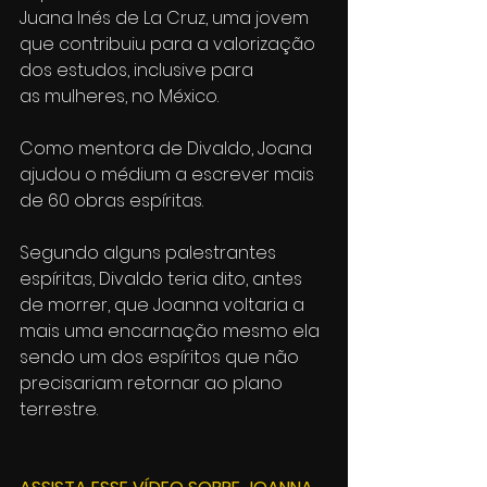
Juana Inés de La Cruz, uma jovem 
que contribuiu para a valorização 
dos estudos, inclusive para 
as mulheres, no México.
Como mentora de Divaldo, Joana 
ajudou o médium a escrever mais 
de 60 obras espíritas.
Segundo alguns palestrantes 
espíritas, Divaldo teria dito, antes 
de morrer, que Joanna voltaria a 
mais uma encarnação mesmo ela 
sendo um dos espíritos que não 
precisariam retornar ao plano 
terrestre.