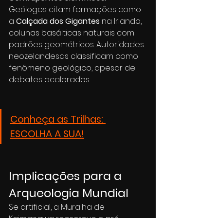
Geólogos citam formações como 
a 
Calçada dos Gigantes
 na Irlanda, 
colunas basálticas naturais com 
padrões geométricos. Autoridades 
neozelandesas classificam como 
fenômeno geológico, apesar de 
debates acalorados.
Conheça as Trilhas: 
ESCOLHA A SUA!
Implicações para a 
Arqueologia Mundial
Se artificial, a Muralha de 