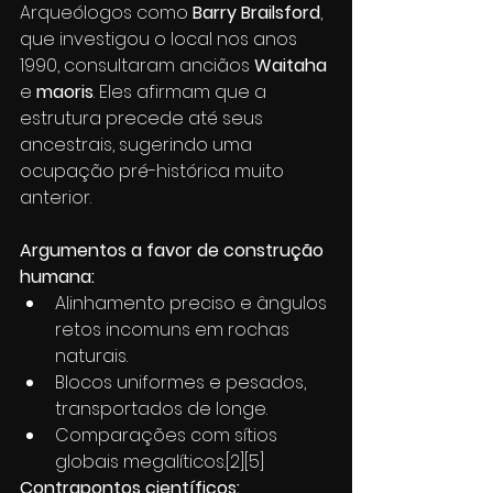
Arqueólogos como 
Barry Brailsford
, 
que investigou o local nos anos 
1990, consultaram anciãos 
Waitaha
e 
maoris
. Eles afirmam que a 
estrutura precede até seus 
ancestrais, sugerindo uma 
ocupação pré-histórica muito 
anterior.
Argumentos a favor de construção 
humana:
Alinhamento preciso e ângulos 
retos incomuns em rochas 
naturais.
Blocos uniformes e pesados, 
transportados de longe.
Comparações com sítios 
globais megalíticos.[2][5]
Contrapontos científicos: