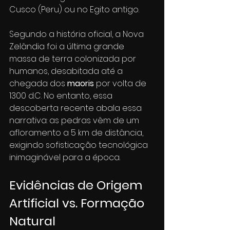
Cusco (Peru) ou no Egito antigo.
Segundo a história oficial, a Nova 
Zelândia foi a última grande 
massa de terra colonizada por 
humanos, desabitada até a 
chegada dos 
maoris
 por volta de 
1300 d.C. No entanto, essa 
descoberta recente abala essa 
narrativa: as pedras vêm de um 
afloramento a 5 km de distância, 
exigindo sofisticação tecnológica 
inimaginável para a época.
Evidências de Origem 
Artificial vs. Formação 
Natural