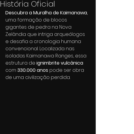
História Oficial
Descubra a Muralha de Kaimanawa
, 
uma formação de blocos 
gigantes de pedra na Nova 
Zelândia que intriga arqueólogos 
e desafia a cronologia humana 
convencional. Localizada nas 
isoladas Kaimanawa Ranges, essa 
estrutura de 
ignimbrite vulcânica
com 
330.000 anos
 pode ser obra 
de uma civilização perdida.