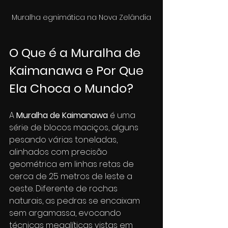
Muralha egnimática na Nova Zelândia
O Que é a Muralha de 
Kaimanawa e Por Que 
Ela Choca o Mundo?
A 
Muralha de Kaimanawa
 é uma 
série de blocos maciços, alguns 
pesando várias toneladas, 
alinhados com precisão 
geométrica em linhas retas de 
cerca de 25 metros de leste a 
oeste. Diferente de rochas 
naturais, as pedras se encaixam 
sem argamassa, evocando 
técnicas megalíticas vistas em 