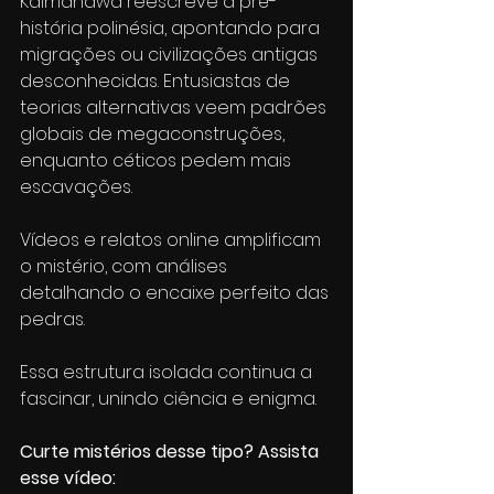
Kaimanawa reescreve a pré-
história polinésia, apontando para 
migrações ou civilizações antigas 
desconhecidas. Entusiastas de 
teorias alternativas veem padrões 
globais de megaconstruções, 
enquanto céticos pedem mais 
escavações.
Vídeos e relatos online amplificam 
o mistério, com análises 
detalhando o encaixe perfeito das 
pedras.
Essa estrutura isolada continua a 
fascinar, unindo ciência e enigma.
Curte mistérios desse tipo? Assista 
esse vídeo: