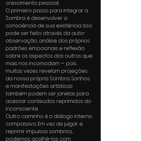
crescimento pessoal.
O primeiro passo para integrar a 
Sombra é desenvolver a 
consciência de sua existência. Isso 
pode ser feito através da auto-
observação, análise dos próprios 
padrões emocionais e reflexão 
sobre os aspectos dos outros que 
mais nos incomodam — pois 
muitas vezes revelam projeções 
da nossa própria Sombra. Sonhos 
e manifestações artísticas 
também podem ser janelas para 
acessar conteúdos reprimidos do 
inconsciente.
Outro caminho é o diálogo interno 
compassivo. Em vez de julgar e 
reprimir impulsos sombrios, 
podemos acolhê-los com 