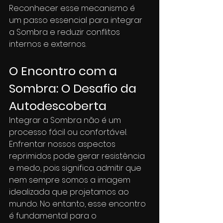
Reconhecer esse mecanismo é 
um passo essencial para integrar 
a Sombra e reduzir conflitos 
internos e externos.
O Encontro com a 
Sombra: O Desafio da 
Autodescoberta
Integrar a Sombra não é um 
processo fácil ou confortável. 
Enfrentar nossos aspectos 
reprimidos pode gerar resistência 
e medo, pois significa admitir que 
nem sempre somos a imagem 
idealizada que projetamos ao 
mundo. No entanto, esse encontro 
é fundamental para o 