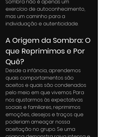
Sombra não é apenas um 
exercício de autoconhecimento, 
mas um caminho para a 
individuação e autenticidade.
A Origem da Sombra: O 
que Reprimimos e Por 
Quê?
Desde a infância, aprendemos 
quais comportamentos são 
aceitos e quais são condenados 
pelo meio em que vivemos. Para 
nos ajustarmos às expectativas 
sociais e familiares, reprimimos 
emoções, desejos e traços que 
poderiam ameaçar nossa 
aceitação no grupo. Se uma 
criança demonstra raiva intensa e 