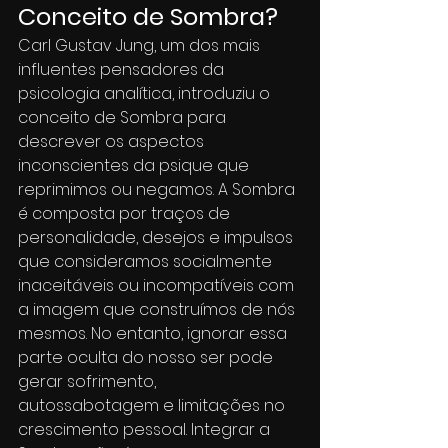
Conceito de Sombra?
Carl Gustav Jung, um dos mais 
influentes pensadores da 
psicologia analítica, introduziu o 
conceito de Sombra para 
descrever os aspectos 
inconscientes da psique que 
reprimimos ou negamos. A Sombra 
é composta por traços de 
personalidade, desejos e impulsos 
que consideramos socialmente 
inaceitáveis ou incompatíveis com 
a imagem que construímos de nós 
mesmos. No entanto, ignorar essa 
parte oculta do nosso ser pode 
gerar sofrimento, 
autossabotagem e limitações no 
crescimento pessoal. Integrar a 