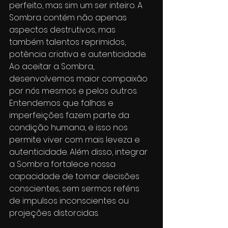
perfeito, mas sim um ser inteiro. A 
Sombra contém não apenas 
aspectos destrutivos, mas 
também talentos reprimidos, 
potência criativa e autenticidade.
Ao aceitar a Sombra, 
desenvolvemos maior compaixão 
por nós mesmos e pelos outros. 
Entendemos que falhas e 
imperfeições fazem parte da 
condição humana, e isso nos 
permite viver com mais leveza e 
autenticidade. Além disso, integrar 
a Sombra fortalece nossa 
capacidade de tomar decisões 
conscientes, sem sermos reféns 
de impulsos inconscientes ou 
projeções distorcidas.