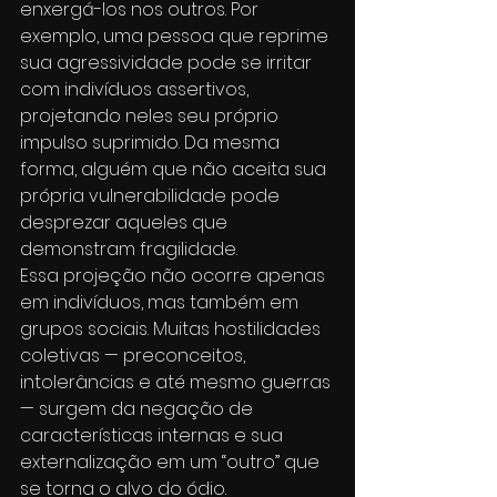
enxergá-los nos outros. Por 
exemplo, uma pessoa que reprime 
sua agressividade pode se irritar 
com indivíduos assertivos, 
projetando neles seu próprio 
impulso suprimido. Da mesma 
forma, alguém que não aceita sua 
própria vulnerabilidade pode 
desprezar aqueles que 
demonstram fragilidade.
Essa projeção não ocorre apenas 
em indivíduos, mas também em 
grupos sociais. Muitas hostilidades 
coletivas — preconceitos, 
intolerâncias e até mesmo guerras 
— surgem da negação de 
características internas e sua 
externalização em um “outro” que 
se torna o alvo do ódio. 