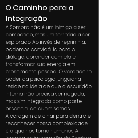
O Caminho para a 
Integração
A Sombra não é um inimigo a ser 
combatido, mas um território a ser 
explorado. Ao invés de reprimi-la, 
podemos convidá-la para o 
diálogo, aprender com ela e 
transformar sua energia em 
crescimento pessoal. O verdadeiro 
poder da psicologia junguiana 
reside na ideia de que a escuridão 
interna não precisa ser negada, 
mas sim integrada como parte 
essencial de quem somos.
A coragem de olhar para dentro e 
reconhecer nossa complexidade 
é o que nos torna humanos. A 