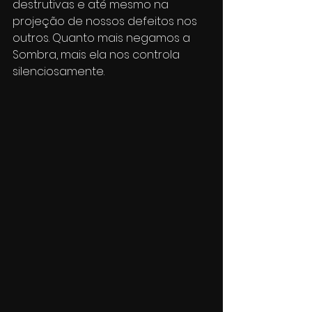
destrutivas e até mesmo na 
projeção de nossos defeitos nos 
outros. Quanto mais negamos a 
Sombra, mais ela nos controla 
silenciosamente.