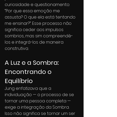
curiosidade e questionamento: 
“Por que essa emoção me 
assusta? O que ela está tentando 
me ensinar?”. Esse processo não 
significa ceder aos impulsos 
sombrios, mas sim compreendê-
los e integrá-los de maneira 
construtiva.
A Luz e a Sombra: 
Encontrando o 
Equilíbrio
Jung enfatizava que a 
individuação — o processo de se 
tornar uma pessoa completa — 
exige a integração da Sombra. 
Isso não significa se tornar um ser 