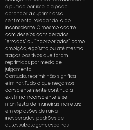
é punida por isso, ela pode 
aprender a suprimir esse 
sentimento, relegando-o ao 
inconsciente. O mesmo ocorre 
com desejos considerados 
“errados” ou “inapropriados”, como 
ambição, egoísmo ou até mesmo 
traços positivos que foram 
reprimidos por medo de 
julgamento.
Contudo, reprimir não significa 
eliminar. Tudo o que negamos 
conscientemente continua a 
existir no inconsciente e se 
manifesta de maneiras indiretas: 
em explosões de raiva 
inesperadas, padrões de 
autossabotagem, escolhas 