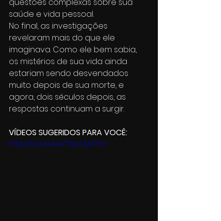
questões complexas sobre sua 
saúde e vida pessoal.
No final, as investigações 
revelaram mais do que ele 
imaginava. Como ele bem sabia, 
os mistérios de sua vida ainda 
estariam sendo desvendados 
muito depois de sua morte, e 
agora, dois séculos depois, as 
respostas continuam a surgir.
VÍDEOS SUGERIDOS PARA VOCÊ:
https://youtu.be/73rprJyM7Vw