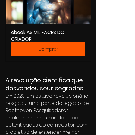
ebook AS MIL FACES DO 
CRIADOR
Comprar
A revolução científica que 
desvendou seus segredos
Em 2023, um estudo revolucionário 
resgatou uma parte do legado de 
Beethoven. Pesquisadores 
analisaram amostras de cabelo 
autenticadas do compositor, com 
o objetivo de entender melhor 