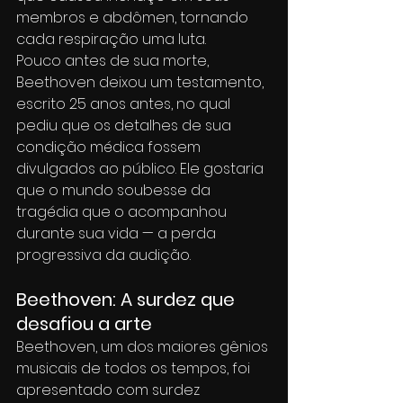
membros e abdômen, tornando 
cada respiração uma luta.
Pouco antes de sua morte, 
Beethoven deixou um testamento, 
escrito 25 anos antes, no qual 
pediu que os detalhes de sua 
condição médica fossem 
divulgados ao público. Ele gostaria 
que o mundo soubesse da 
tragédia que o acompanhou 
durante sua vida — a perda 
progressiva da audição.
Beethoven: A surdez que 
desafiou a arte
Beethoven, um dos maiores gênios 
musicais de todos os tempos, foi 
apresentado com surdez 