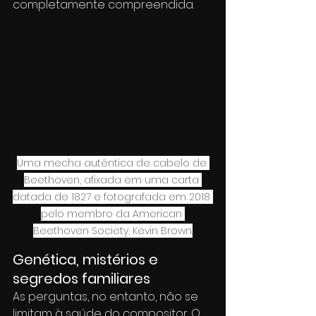
completamente compreendida.
Uma mecha autêntica de cabelo de 
Beethoven, afixada em uma carta 
datada de 1827 e fotografada em 2018 
pelo membro da American 
Beethoven Society, Kevin Brown.
Genética, mistérios e 
segredos familiares
As perguntas, no entanto, não se 
limitam à saúde do compositor. O 