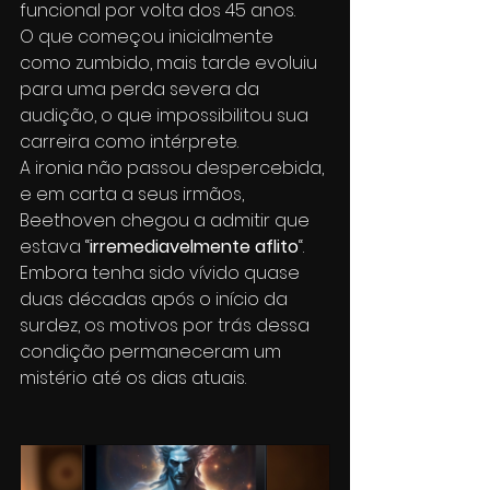
funcional por volta dos 45 anos.
O que começou inicialmente 
como zumbido, mais tarde evoluiu 
para uma perda severa da 
audição, o que impossibilitou sua 
carreira como intérprete.
A ironia não passou despercebida, 
e em carta a seus irmãos, 
Beethoven chegou a admitir que 
estava “
irremediavelmente aflito
“. 
Embora tenha sido vívido quase 
duas décadas após o início da 
surdez, os motivos por trás dessa 
condição permaneceram um 
mistério até os dias atuais.