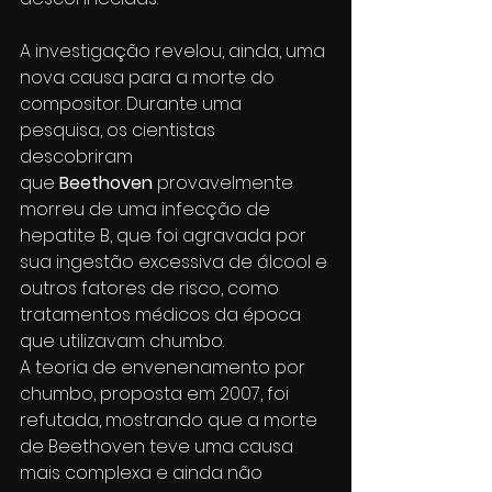
A investigação revelou, ainda, uma 
nova causa para a morte do 
compositor. Durante uma 
pesquisa, os cientistas 
descobriram 
que 
Beethoven 
provavelmente 
morreu de uma infecção de 
hepatite B, que foi agravada por 
sua ingestão excessiva de álcool e 
outros fatores de risco, como 
tratamentos médicos da época 
que utilizavam chumbo.
A teoria de envenenamento por 
chumbo, proposta em 2007, foi 
refutada, mostrando que a morte 
de Beethoven teve uma causa 
mais complexa e ainda não 