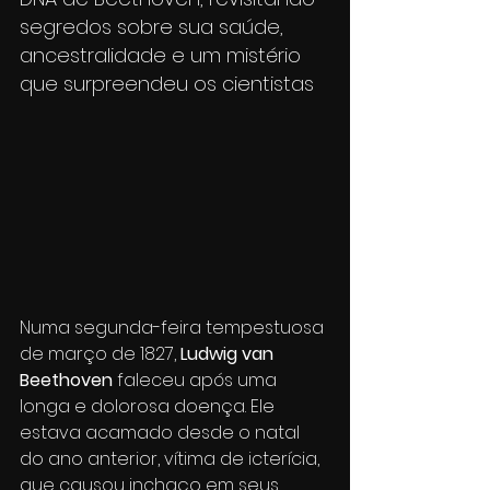
segredos sobre sua saúde, 
ancestralidade e um mistério 
que surpreendeu os cientistas
Numa segunda-feira tempestuosa 
de março de 1827, 
Ludwig van 
Beethoven
 faleceu após uma 
longa e dolorosa doença. Ele 
estava acamado desde o natal 
do ano anterior, vítima de icterícia, 
que causou inchaço em seus 