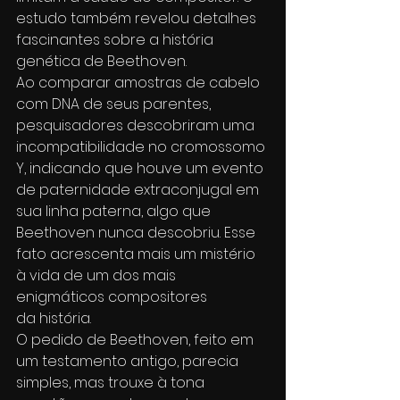
estudo também revelou detalhes 
fascinantes sobre a história 
genética de Beethoven.
Ao comparar amostras de cabelo 
com DNA de seus parentes, 
pesquisadores descobriram uma 
incompatibilidade no cromossomo 
Y, indicando que houve um evento 
de paternidade extraconjugal em 
sua linha paterna, algo que 
Beethoven nunca descobriu. Esse 
fato acrescenta mais um mistério 
à vida de um dos mais 
enigmáticos compositores 
da história.
O pedido de Beethoven, feito em 
um testamento antigo, parecia 
simples, mas trouxe à tona 