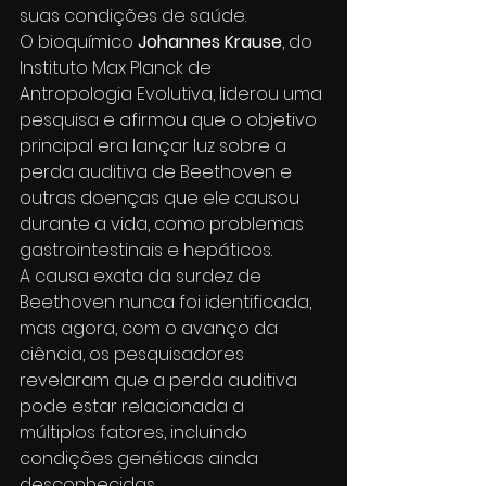
suas condições de saúde.
O bioquímico 
Johannes Krause
, do 
Instituto Max Planck de 
Antropologia Evolutiva, liderou uma 
pesquisa e afirmou que o objetivo 
principal era lançar luz sobre a 
perda auditiva de Beethoven e 
outras doenças que ele causou 
durante a vida, como problemas 
gastrointestinais e hepáticos.
A causa exata da surdez de 
Beethoven nunca foi identificada, 
mas agora, com o avanço da 
ciência, os pesquisadores 
revelaram que a perda auditiva 
pode estar relacionada a 
múltiplos fatores, incluindo 
condições genéticas ainda 
desconhecidas.