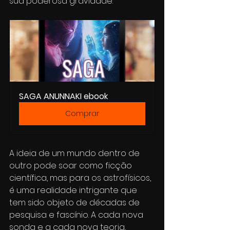
sua poderosa gravidade.
SAGA ANUNNAKI ebook
Comprar
A ideia de um mundo dentro de 
outro pode soar como ficção 
científica, mas para os astrofísicos, 
é uma realidade intrigante que 
tem sido objeto de décadas de 
pesquisa e fascínio. A cada nova 
sonda e a cada nova teoria, 