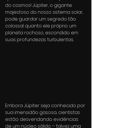
do cosmos! Júpiter, o gigante 
majestoso do nosso sistema solar, 
pode guardar um segredo tão 
colossal quanto ele próprio: um 
planeta rochoso, escondido em 
suas profundezas turbulentas.
Embora Júpiter seja conhecido por 
sua imensidão gasosa, cientistas 
estão desvendando evidências 
de um núcleo sólido – talvez uma 