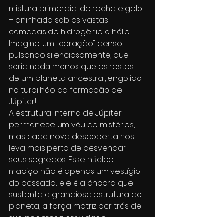
mistura primordial de rocha e gelo 
– aninhado sob as vastas 
camadas de hidrogênio e hélio. 
Imagine: um "coração" denso, 
pulsando silenciosamente, que 
seria nada menos que os restos 
de um planeta ancestral, engolido 
no turbilhão da formação de 
Júpiter!
A estrutura interna de Júpiter 
permanece um véu de mistérios, 
mas cada nova descoberta nos 
leva mais perto de desvendar 
seus segredos. Esse núcleo 
maciço não é apenas um vestígio 
do passado; ele é a âncora que 
sustenta a grandiosa estrutura do 
planeta, a força motriz por trás de 