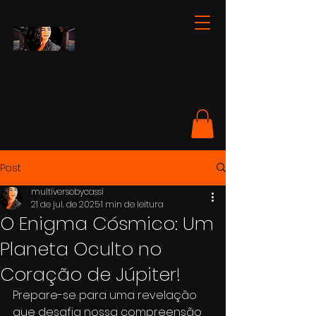
Post
multiversobycassi
21 de jul. de 2025
1 min de leitura
O Enigma Cósmico: Um
Planeta Oculto no
Coração de Júpiter!
Prepare-se para uma revelação 
que desafia nossa compreensão 