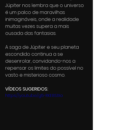
Júpiter nos lembra que o universo 
é um palco de maravilhas 
inimagináveis, onde a realidade 
muitas vezes supera a mais 
ousada das fantasias.
A saga de Júpiter e seu planeta 
escondido continua a se 
desenrolar, convidando-nos a 
repensar os limites do possível no 
vasto e misterioso cosmo.
VÍDEOS SUGERIDOS:
https://youtu.be/g5-RKE8S1Xo