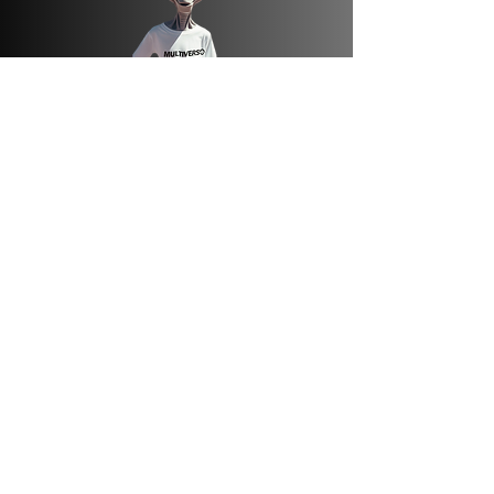
© 2023 por CANAL MULTIVERSO. Orgulhosamente
criado por
@multiversobycassi
RECEB
A 