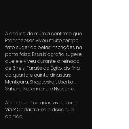
A análise da múmia confirma que 
Ptahshepses viveu muito tempo – 
fato sugerido pelas inscrições na 
porta falsa. Essa biografia sugere 
que ele viveu durante o reinado 
de 6 reis, Faraós do Egito, do final 
da quarta e quinta dinastias: 
Menkaura, Shepseskaf, Userkaf, 
Sahura, Neferirkara e Nyuserra.
Afinal, quantos anos viveu esse 
Vizir? Cadastre-se e deixe sua 
opinião!