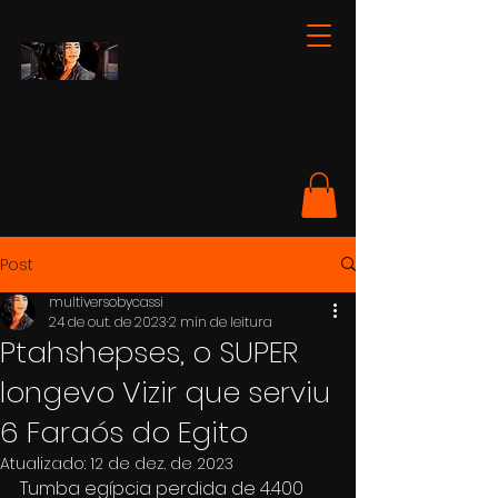
Post
multiversobycassi
24 de out. de 2023
2 min de leitura
Ptahshepses, o SUPER
longevo Vizir que serviu
6 Faraós do Egito
Atualizado:
12 de dez. de 2023
Tumba egípcia perdida de 4.400 