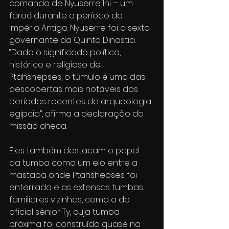
comando de Nyuserre Ini – um 
faraó durante o período do 
Império Antigo. Nyuserre foi o sexto 
governante da Quinta Dinastia.
“Dado o significado político, 
histórico e religioso de 
Ptahshepses, o túmulo é uma das 
descobertas mais notáveis dos 
períodos recentes da arqueologia 
egípcia”, afirma a declaração da 
missão checa.
Eles também destacam o papel 
da tumba como um elo entre a 
mastaba onde Ptahshepses foi 
enterrado e as extensas tumbas 
familiares vizinhas, como a do 
oficial sênior Ty, cuja tumba 
próxima foi construída quase na 