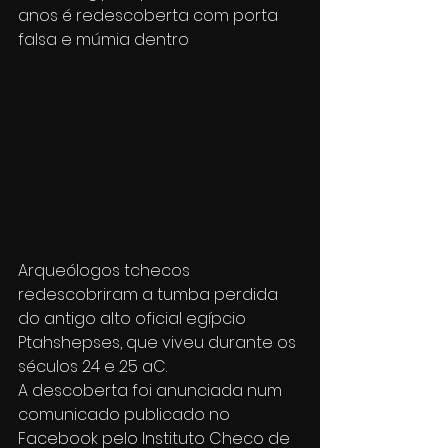
anos é redescoberta com porta 
falsa e múmia dentro
Arqueólogos tchecos 
redescobriram a tumba perdida 
do antigo alto oficial egípcio 
Ptahshepses, que viveu durante os 
séculos 24 e 25 aC.
A descoberta foi anunciada num 
comunicado publicado no 
Facebook pelo Instituto Checo de 