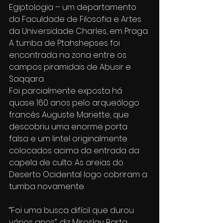
Egiptologia – um departamento 
da Faculdade de Filosofia e Artes 
da Universidade Charles, em Praga.
A tumba de Ptahshepses foi 
encontrada na zona entre os 
campos piramidais de Abusir e 
Saqqara.
Foi parcialmente exposta há 
quase 160 anos pelo arqueólogo 
francês Auguste Mariette, que 
descobriu uma enorme porta 
falsa e um lintel originalmente 
colocados acima da entrada da 
capela de culto. As areias do 
Deserto Ocidental logo cobriram a 
tumba novamente.
“Foi uma busca difícil que durou 
vários anos”, diz Miroslav Barta, 