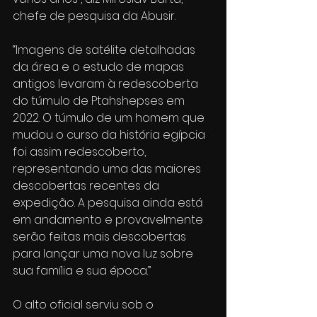
chefe de pesquisa da Abusir.
“Imagens de satélite detalhadas 
da área e o estudo de mapas 
antigos levaram à redescoberta 
do túmulo de Ptahshepses em 
2022. O túmulo de um homem que 
mudou o curso da história egípcia 
foi assim redescoberto, 
representando uma das maiores 
descobertas recentes da 
expedição. A pesquisa ainda está 
em andamento e provavelmente 
serão feitas mais descobertas 
para lançar uma nova luz sobre 
sua família e sua época.”
O alto oficial serviu sob o 