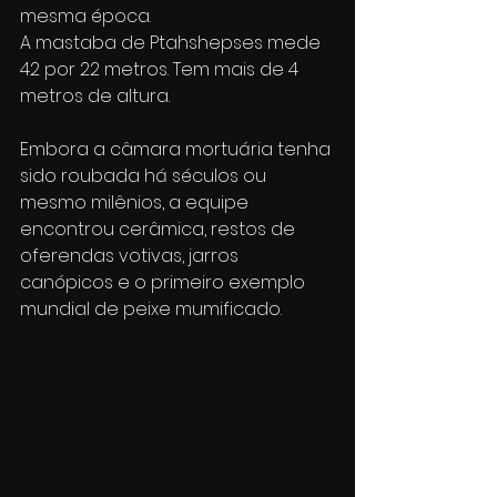
mesma época.
A mastaba de Ptahshepses mede 
42 por 22 metros. Tem mais de 4 
metros de altura. 
Embora a câmara mortuária tenha 
sido roubada há séculos ou 
mesmo milênios, a equipe 
encontrou cerâmica, restos de 
oferendas votivas, jarros 
canópicos e o primeiro exemplo 
mundial de peixe mumificado.