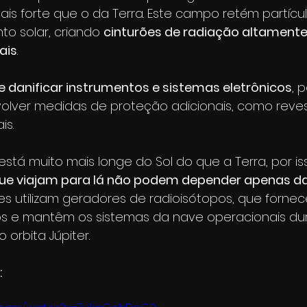
is forte que o da Terra. Este campo retém partícul
o solar, criando 
cinturões de radiação altamente
ais
.
e danificar instrumentos e sistemas eletrônicos
, 
olver medidas de proteção adicionais, como reve
is.
 está muito mais longe do Sol do que a Terra, por is
e viajam para lá não podem depender apenas da
ões utilizam geradores de radioisótopos, que forne
os e mantêm os sistemas da nave operacionais du
orbita Júpiter.
: