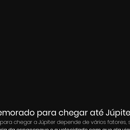
emorado para chegar até Júpite
para chegar a Júpiter depende de vários fatores, 
ória da espaçonave e a velocidade com que ela via