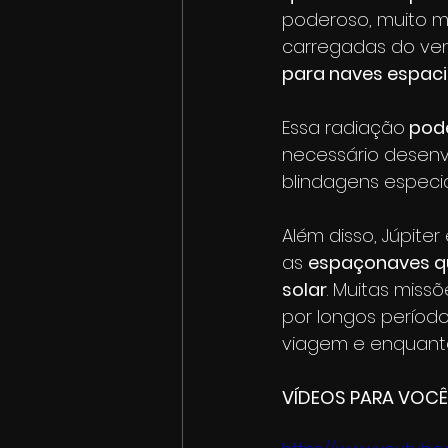
poderoso, muito ma
carregadas do vent
para naves espaci
Essa radiação
 pod
necessário desenv
blindagens especia
Além disso, Júpiter
as 
espaçonaves qu
solar
. Muitas miss
por longos períod
viagem e enquanto 
VÍDEOS PARA VOCÊ