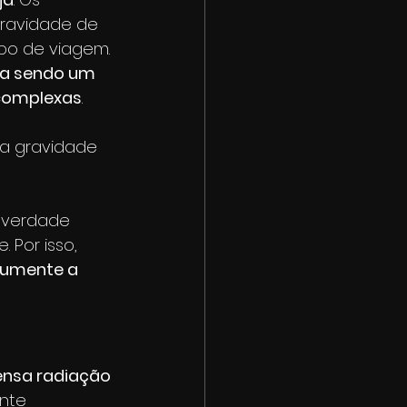
ravidade de 
po de viagem. 
ua sendo um 
 complexas
.
a gravidade 
 verdade 
 Por isso, 
aumente a 
tensa radiação 
nte 