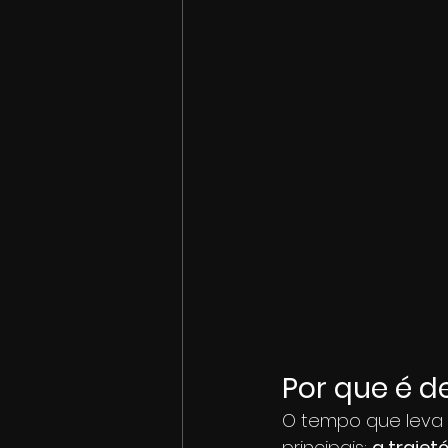
Por que é d
O tempo que leva 
principais: 
a trajet