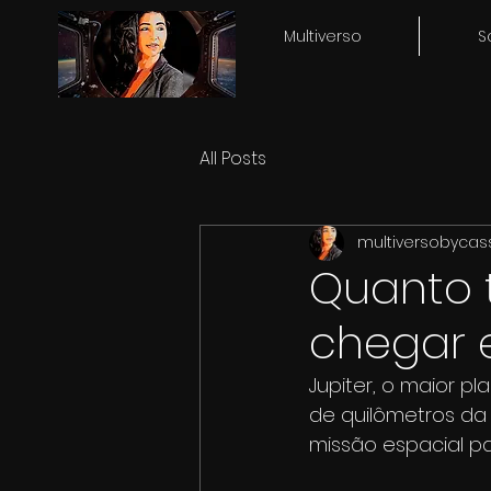
Multiverso
S
All Posts
multiversobycas
Quanto 
chegar 
Jupiter, o maior pl
de quilômetros da T
missão espacial p