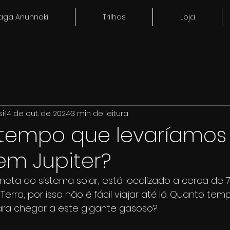
aga Anunnaki
Trilhas
Loja
si
14 de out. de 2024
3 min de leitura
tempo que levaríamos
em Jupiter?
aneta do sistema solar, está localizado a cerca de 
erra, por isso não é fácil viajar até lá. Quanto te
ara chegar a este gigante gasoso?