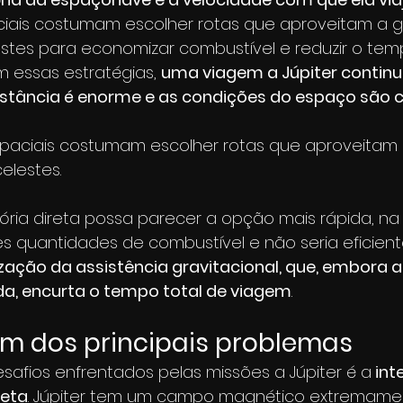
iais costumam escolher rotas que aproveitam a g
estes para economizar combustível e reduzir o tem
essas estratégias, 
uma viagem a Júpiter contin
 distância é enorme e as condições do espaço são
paciais costumam escolher rotas que aproveitam 
elestes.
ória direta possa parecer a opção mais rápida, na
 quantidades de combustível e não seria eficiente.
lização da assistência gravitacional, que, embora 
ida, encurta o tempo total de viagem
.
m dos principais problemas
afios enfrentados pelas missões a Júpiter é a
 in
neta
. Júpiter tem um campo magnético extremame