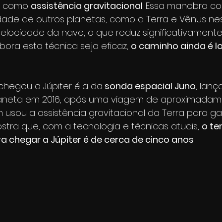
a como 
assistência gravitacional
. Essa manobra co
dade de outros planetas, como a Terra e Vênus nes
elocidade da nave, o que reduz significativament
ora esta técnica seja eficaz, 
o caminho ainda é l
chegou a Júpiter é a da
 sonda espacial Juno
, lanç
aneta em 2016, após uma viagem de aproximadame
usou a assistência gravitacional da Terra para ga
ostra que, com a tecnologia e técnicas atuais, 
o t
a chegar a Júpiter é de cerca de cinco anos
.