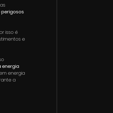
as 
 perigosos 
por isso é 
stimentos e 
so 
 energia 
cem energia 
rante a 