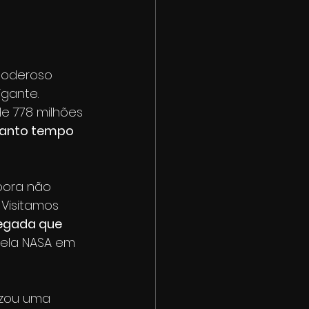
poderoso 
gante. 
de 778 milhões 
anto tempo 
bora não 
Visitamos 
egada que 
pela NASA em 
izou uma 