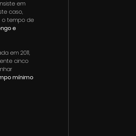
nsiste em 
te caso, 
e o tempo de 
ongo e 
ada em 2011, 
nte cinco 
nhar 
empo mínimo 