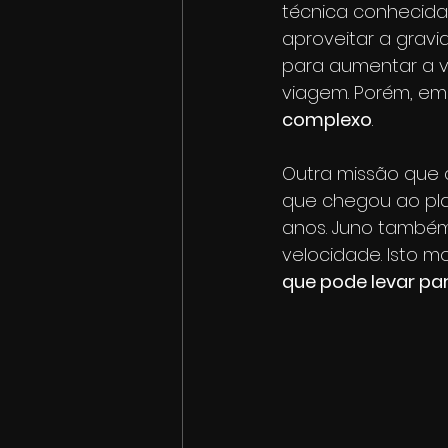
técnica conhecid
aproveitar a gravi
para aumentar a v
viagem. Porém, emb
complexo
.
Outra missão que 
que chegou ao pl
anos. Juno também 
velocidade. Isto m
que pode levar par