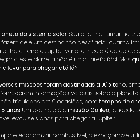
planeta do sistema solar
. Seu enorme tamanho e 
azem dele um destino tão desafiador quanto intri
 entre a Terra e Júpiter varie, a média é de cerca 
egar a este planeta não é uma tarefa fácil. Mas 
qu
a levar para chegar até lá?
versas missões foram destinadas a Júpiter
 e, em
 forneceram informações valiosas sobre o planeta. 
 não tripuladas em 9 ocasiões, com 
tempos de ch
e 8 anos
. Um exemplo é a 
missão Galileo
, lançada 
ave levou seis anos para chegar a Jupiter.
empo e economizar combustível, a espaçonave util