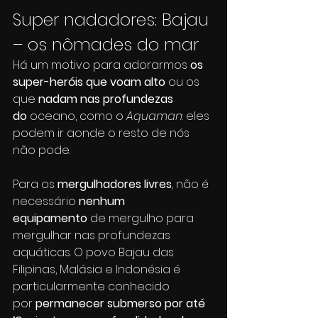
Super nadadores: Bajau 
– os nômades do mar
Há um motivo para adorarmos 
os 
super-heróis que voam alto
 ou os 
que
 nadam nas profundezas 
do 
oceano, como o 
Aquaman
: eles 
podem ir aonde o resto de nós 
não pode. 
Para os 
mergulhadores livres
, não é 
necessário 
nenhum 
equipamento
 de mergulho para 
mergulhar nas profundezas 
aquáticas. O povo Bajau das 
Filipinas, Malásia e Indonésia é 
particularmente conhecido 
por 
permanecer submerso por até 