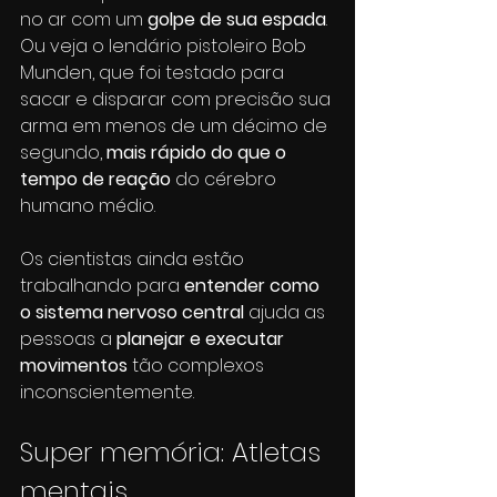
no ar com um
 golpe de sua espada
. 
Ou veja o lendário pistoleiro Bob 
Munden, que foi testado para 
sacar e disparar com precisão sua 
arma em menos de um décimo de 
segundo, 
mais rápido do que o 
tempo de reação
 do cérebro 
humano médio.
Os cientistas ainda estão 
trabalhando para 
entender como 
o sistema nervoso central
 ajuda as 
pessoas a 
planejar e executar 
movimentos
 tão complexos 
inconscientemente. 
Super memória: Atletas 
mentais