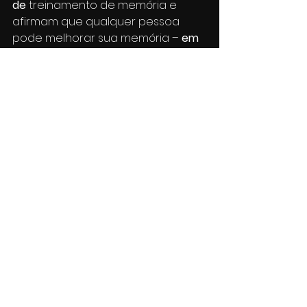
de 
treinamento de memória e 
afirmam que qualquer pessoa 
pode melhorar sua memória – 
em 
qualquer idade
. 
Para provar isso, Michael Dottino 
está trabalhando com 
neurocientistas para 
estudar 
como o treinamento da 
memória afeta a atividade cerebral
. 
As pesquisas já estão revelando 
como as técnicas de memória 
funcionam, formando 
redes no 
cérebro
 que ancoram as novas 
memórias às antigas. Além disso, 
um estudo publicado na revista 
científica 
Neuron
 descobriu 
que 
pessoas comuns podem 
melhorar drasticamente suas 