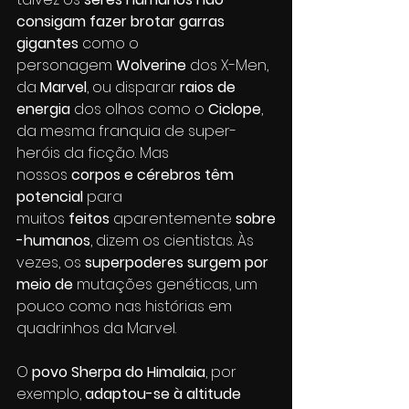
consigam fazer brotar garras 
gigantes
 como o 
personagem 
Wolverine
 dos X-Men, 
da 
Marvel
, ou disparar 
raios de 
energia
 dos olhos como o 
Ciclope
, 
da mesma franquia de super-
heróis da ficção. Mas 
nossos 
corpos e cérebros têm 
potencial
 para 
muitos
 feitos
 aparentemente
 sobre
-humanos
, dizem os cientistas. Às 
vezes, os 
superpoderes surgem por 
meio de 
mutações genéticas, um 
pouco como nas histórias em 
quadrinhos da Marvel. 
O 
povo Sherpa do Himalaia
, por 
exemplo,
 adaptou-se à altitude 