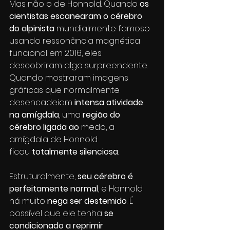
Mas não o de Honnold. Quando 
os 
cientistas escanearam o cérebro 
do alpinista
 mundialmente famoso 
usando ressonância magnética 
funcional em 2016, eles 
descobriram algo surpreendente. 
Quando mostraram imagens 
gráficas que normalmente 
desencadeiam 
intensa atividade 
na amígdala
, uma 
região do 
cérebro ligada ao 
medo, a 
amígdala de Honnold 
ficou 
totalmente silenciosa
.
Estruturalmente, 
seu cérebro é 
perfeitamente normal
, e Honnold 
há muito 
nega ser destemido
. É 
possível que ele tenha 
se 
condicionado a reprimir 