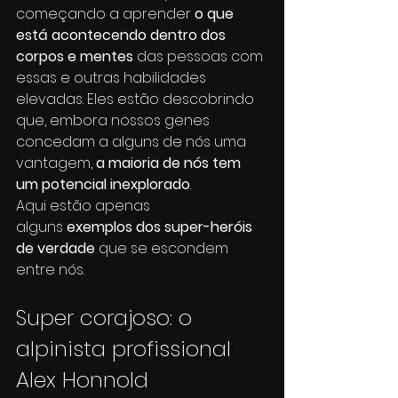
começando a aprender 
o que 
está acontecendo dentro dos 
corpos e mentes
 das pessoas com 
essas e outras habilidades 
elevadas. Eles estão descobrindo 
que, embora nossos genes 
concedam a alguns de nós uma 
vantagem, 
a maioria de nós tem 
um potencial inexplorado
. 
Aqui estão apenas 
alguns 
exemplos dos super-heróis 
de verdade
 que se escondem 
entre nós.
Super corajoso: o 
alpinista profissional 
Alex Honnold