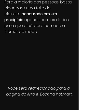
Para a maioria das pessoas, basta 
olhar para uma foto do 
alpinista 
pendurado em um 
precipício
 apenas com os dedos 
para que o cérebro comece a 
tremer de medo. 
Você será redirecionado para a 
página do livro e-Book na hotmart.