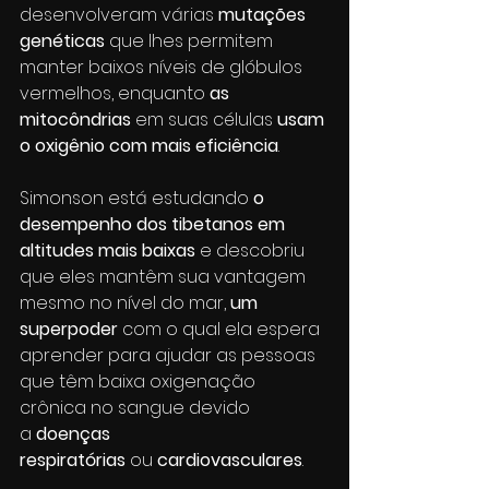
desenvolveram várias 
mutações 
genéticas
 que lhes permitem 
manter baixos níveis de glóbulos 
vermelhos, enquanto
 as 
mitocôndrias
 em suas células 
usam 
o oxigênio com mais eficiência
. 
Simonson está estudando
 o 
desempenho dos tibetanos em 
altitudes mais baixas 
e descobriu 
que eles mantêm sua vantagem 
mesmo no nível do mar,
 um 
superpoder
 com o qual ela espera 
aprender para ajudar as pessoas 
que têm baixa oxigenação 
crônica no sangue devido 
a 
doenças 
respiratórias
 ou 
cardiovasculares
.