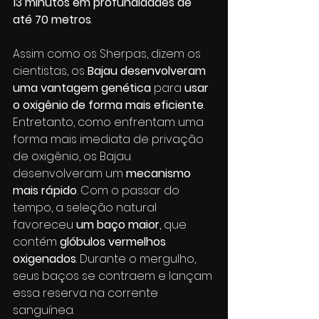
13 minutos em profundidades de 
até 70 metros
. 
Assim como os Sherpas, dizem os 
cientistas, os 
Bajau desenvolveram 
uma vantagem genética
 para 
usar 
o oxigênio de forma mais eficiente
. 
Entretanto, como enfrentam uma 
forma mais imediata de privação 
de oxigênio, os Bajau 
desenvolveram um 
mecanismo 
mais rápido
. Com o passar do 
tempo, a seleção natural 
favoreceu 
um baço maior
, que 
contém 
glóbulos vermelhos 
oxigenados
. Durante o mergulho, 
seus baços se contraem e lançam 
essa reserva na corrente 
sanguínea.