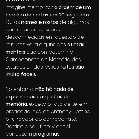
Imagine memorizar
 a ordem de um 
baralho de cartas em 20 segundos
. 
Ou os 
nomes e rostos
 de algumas 
centenas de pessoas 
desconhecidas em questão de 
minutos. Para alguns dos 
atletas 
mentais
 que competem no 
Campeonato de Memória dos 
Estados Unidos, esses
 feitos são 
muito fáceis
. 
No entanto, 
não há nada de 
especial nos campeões de 
memória
, exceto o fato de terem 
praticado, explica Anthony Dottino, 
o fundador do campeonato. 
Dottino e seu filho Michael 
conduzem 
programas 