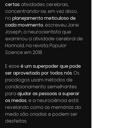
certas 
atividades cerebrais, 
concentrando-se, em vez disso, 
no 
planejamento meticuloso de 
cada movimento
, escreveu Jane 
Joseph, a neurocientista que 
examinou a atividade cerebral de 
Honnold, na revista 
Popular 
Science
 em 2018. 
E esse 
é um superpoder que pode 
ser aproveitado por todos nós
. Os 
psicólogos usam métodos de 
condicionamento semelhantes 
para 
ajudar as pessoas a superar 
os medos
, e a neurociência está 
revelando como as memórias do 
medo são criadas e podem ser 
desfeitas.