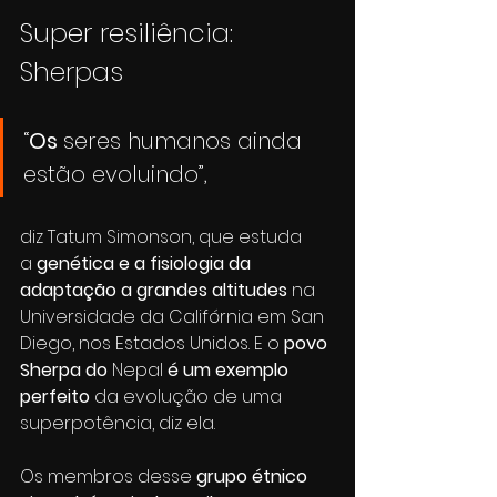
Super resiliência: 
Sherpas
“
Os 
seres humanos ainda 
estão evoluindo”, 
diz Tatum Simonson, que estuda 
a 
genética e a fisiologia da 
adaptação a grandes altitudes 
na 
Universidade da Califórnia em San 
Diego, nos Estados Unidos. E o 
povo 
Sherpa do 
Nepal
 é um exemplo 
perfeito
 da evolução de uma 
superpotência, diz ela. 
Os membros desse 
grupo étnico 