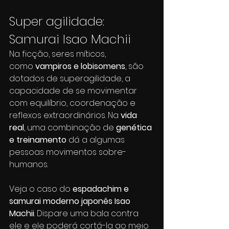
Super agilidade: 
Samurai Isao Machii
Na ficção, seres míticos, 
como 
vampiros e lobisomens
, são 
dotados de superagilidade, a 
capacidade de se movimentar 
com equilíbrio, coordenação e 
reflexos extraordinários. Na 
vida 
real
, uma combinação de 
genética 
e treinamento
 dá a algumas 
pessoas movimentos sobre-
humanos. 
Veja o caso do 
espadachim e 
samurai moderno japonês Isao 
Machii
. Dispare uma bala contra 
ele e ele poderá cortá-la ao meio 