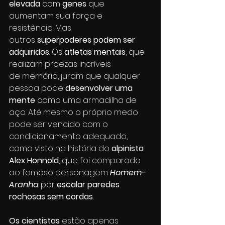
elevada
 com 
genes 
que 
aumentam sua força e 
resistência. Mas 
outros 
superpoderes podem ser 
adquiridos
. Os 
atletas mentais
, que 
realizam proezas incríveis 
de memória, juram que qualquer 
pessoa pode 
desenvolver uma 
mente
 como uma armadilha de 
aço. Até mesmo o próprio medo 
pode ser vencido com o 
condicionamento adequado, 
como visto na história do 
alpinista 
Alex Honnold
, que foi comparado 
ao famoso personagem 
Homem-
Aranha
 por 
escalar paredes 
rochosas sem cordas
. 
Os cientistas
 estão apenas 