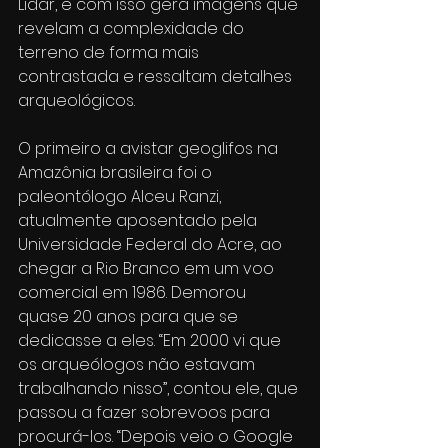
Lidar, e com isso gera imagens que 
revelam a complexidade do 
terreno de forma mais 
contrastada e ressaltam detalhes 
arqueológicos.
O primeiro a avistar geoglifos na 
Amazônia brasileira foi o 
paleontólogo Alceu Ranzi, 
atualmente aposentado pela 
Universidade Federal do Acre, ao 
chegar a Rio Branco em um voo 
comercial em 1986. Demorou 
quase 20 anos para que se 
dedicasse a eles. “Em 2000 vi que 
os arqueólogos não estavam 
trabalhando nisso”, contou ele, que 
passou a fazer sobrevoos para 
procurá-los. “Depois veio o Google 