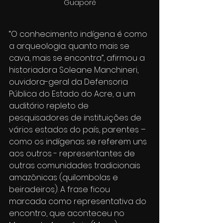
Guaporé
“O conhecimento indígena é como 
a arqueologia: quanto mais se 
cava, mais se encontra”, afirmou a 
historiadora Soleane Manchineri, 
ouvidora-geral da Defensoria 
Pública do Estado do Acre, a um 
auditório repleto de 
pesquisadores de instituições de 
vários estados do país, parentes – 
como os indígenas se referem uns 
aos outros - representantes de 
outras comunidades tradicionais 
amazônicas (quilombolas e 
beiradeiros). A frase ficou 
marcada como representativa do 
encontro, que aconteceu no 