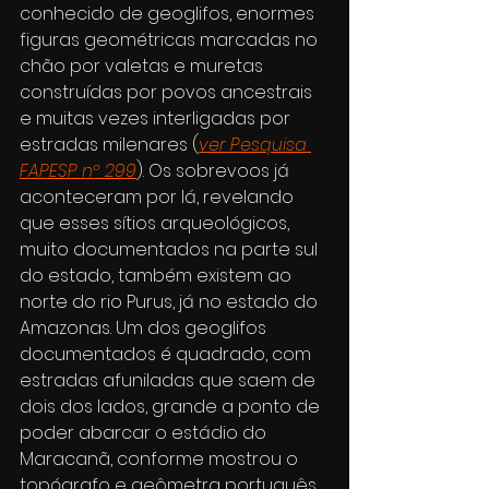
conhecido de geoglifos, enormes 
figuras geométricas marcadas no 
chão por valetas e muretas 
construídas por povos ancestrais 
e muitas vezes interligadas por 
estradas milenares (
ver Pesquisa 
FAPESP nº 299
). Os sobrevoos já 
aconteceram por lá, revelando 
que esses sítios arqueológicos, 
muito documentados na parte sul 
do estado, também existem ao 
norte do rio Purus, já no estado do 
Amazonas. Um dos geoglifos 
documentados é quadrado, com 
estradas afuniladas que saem de 
dois dos lados, grande a ponto de 
poder abarcar o estádio do 
Maracanã, conforme mostrou o 
topógrafo e geômetra português 