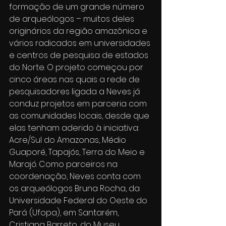
formação de um grande número 
de arqueólogos – muitos deles 
originários da região amazônica e 
vários radicados em universidades 
e centros de pesquisa de estados 
do Norte. O projeto começou por 
cinco áreas nas quais a rede de 
pesquisadores ligada a Neves já 
conduz projetos em parceria com 
as comunidades locais, desde que 
elas tenham aderido à iniciativa: 
Acre/Sul do Amazonas, Médio 
Guaporé, Tapajós, Terra do Meio e 
Marajó. Como parceiros na 
coordenação, Neves conta com 
os arqueólogos Bruna Rocha, da 
Universidade Federal do Oeste do 
Pará (Ufopa), em Santarém, 
Cristiana Barreto, do Museu 