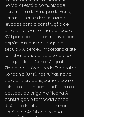
Bolívia. Ali está a comunidade 
quilombola de Príncipe da Beira, 
remanescente de escravizados 
levados para a construção de 
uma fortaleza, no final do século 
XVIII para defesa contra invasões 
hispânicas, que ao longo do 
século XIX perdeu importância até 
ser abandonada. De acordo com 
o arqueólogo Carlos Augusto 
Zimpel, da Universidade Federal de 
Rondônia (Unir), nas ruínas havia 
objetos europeus, como louça e 
talheres, assim como indígenas e 
pessoas de origem africana. A 
construção é tombada desde 
1950 pelo Instituto do Patrimônio 
Histórico e Artístico Nacional 