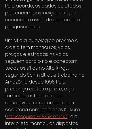
Pelo acordo, os dados coletados 
pertencem aos indígenas, que 
concedem níveis de acesso aos 
pesquisadores.
Um sítio arqueológico próximo à 
aldeia tem montículos, valas, 
praças e estradas. As valas 
seguem para o rio e conectam 
todos os sítios no Alto Xingu, 
segundo Schmidt, que trabalha na 
Amazônia desde 1998. Pela 
presença de terra preta, cuja 
formação intencional ele 
descreveu recentemente em 
coautoria com indígenas Kuikuro 
(
ver Pesquisa FAPESP nº 333
), ele 
interpreta montículos dispostos 