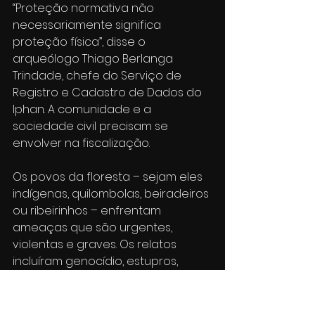
“Proteção normativa não 
necessariamente significa 
proteção física”, disse o 
arqueólogo Thiago Berlanga 
Trindade, chefe do Serviço de 
Registro e Cadastro de Dados do 
Iphan. A comunidade e a 
sociedade civil precisam se 
envolver na fiscalização.
Os povos da floresta – sejam eles 
indígenas, quilombolas, beiradeiros 
ou ribeirinhos – enfrentam 
ameaças que são urgentes, 
violentas e graves. Os relatos 
incluíram genocídio, estupros, 
epidemias letais, estradas 
cortando territórios, poluição dos 
rios, destruição de locais 