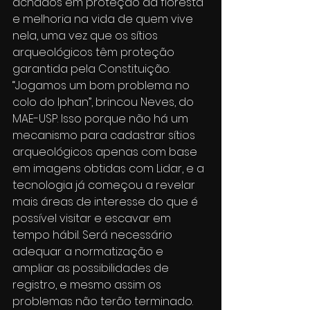
achados em proteção da floresta 
e melhoria na vida de quem vive 
nela, uma vez que os sítios 
arqueológicos têm proteção 
garantida pela Constituição. 
“Jogamos um bom problema no 
colo do Iphan”, brincou Neves, do 
MAE-USP. Isso porque não há um 
mecanismo para cadastrar sítios 
arqueológicos apenas com base 
em imagens obtidas com Lidar, e a 
tecnologia já começou a revelar 
mais áreas de interesse do que é 
possível visitar e escavar em 
tempo hábil. Será necessário 
adequar a normatização e 
ampliar as possibilidades de 
registro, e mesmo assim os 
problemas não terão terminado. 