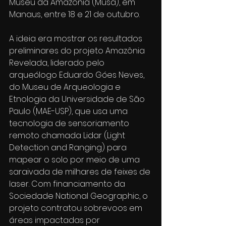
Museu da Amazônia (Musa), em 
Manaus, entre 18 e 21 de outubro.
A ideia era mostrar os resultados 
preliminares do projeto Amazônia 
Revelada, liderado pelo 
arqueólogo Eduardo Góes Neves, 
do Museu de Arqueologia e 
Etnologia da Universidade de São 
Paulo (MAE-USP), que usa uma 
tecnologia de sensoriamento 
remoto chamada Lidar (Light 
Detection and Ranging) para 
mapear o solo por meio de uma 
saraivada de milhares de feixes de 
laser. Com financiamento da 
Sociedade National Geographic, o 
projeto contratou sobrevoos em 
áreas impactadas por 