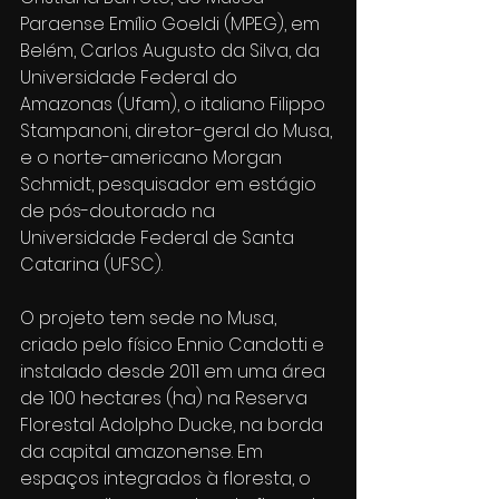
Paraense Emílio Goeldi (MPEG), em 
Belém, Carlos Augusto da Silva, da 
Universidade Federal do 
Amazonas (Ufam), o italiano Filippo 
Stampanoni, diretor-geral do Musa, 
e o norte-americano Morgan 
Schmidt, pesquisador em estágio 
de pós-doutorado na 
Universidade Federal de Santa 
Catarina (UFSC).
O projeto tem sede no Musa, 
criado pelo físico Ennio Candotti e 
instalado desde 2011 em uma área 
de 100 hectares (ha) na Reserva 
Florestal Adolpho Ducke, na borda 
da capital amazonense. Em 
espaços integrados à floresta, o 