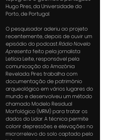
Hugo Pires, da Universidade do 
Porto, de Portugal.
O pesquisador aderiu ao projeto 
recentemente, depois de ouvir um 
episódio do podcast 
Rádio Novelo 
Apresenta
 feito pela jornalista 
Letícia Leite, responsável pela 
comunicação do Amazônia 
Revelada. Pires trabalha com 
documentação de patrimônio 
arqueológico em vários lugares do 
mundo e desenvolveu um método 
chamado Modelo Residual 
Morfológico (MRM) para tratar os 
dados do Lidar. A técnica permite 
colorir depressões e elevações no 
microrrelevo do solo captado pelo 