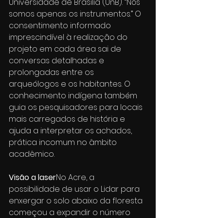
Universidade de Brasília (UnB). “Nós 
somos apenas os instrumentos.” O 
consentimento informado 
imprescindível à realização do 
projeto em cada área sai de 
conversas detalhadas e 
prolongadas entre os 
arqueólogos e os habitantes. O 
conhecimento indígena também 
guia os pesquisadores para locais 
mais carregados de história e 
ajuda a interpretar os achados, 
prática incomum no âmbito 
acadêmico.
Visão a laser
No Acre, a 
possibilidade de usar o Lidar para 
enxergar o solo abaixo da floresta 
começou a expandir o número 