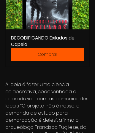
DECODIFICANDO Exilados de 
Capela
Comprar
A ideia é fazer uma ciência 
colaborativa, codesenhada e 
coproduzida com as comunidades 
locais. “O projeto não é nosso, a 
demanda de estudo para 
demarcação é deles”, afirma o 
arqueólogo Francisco Pugliese, da 