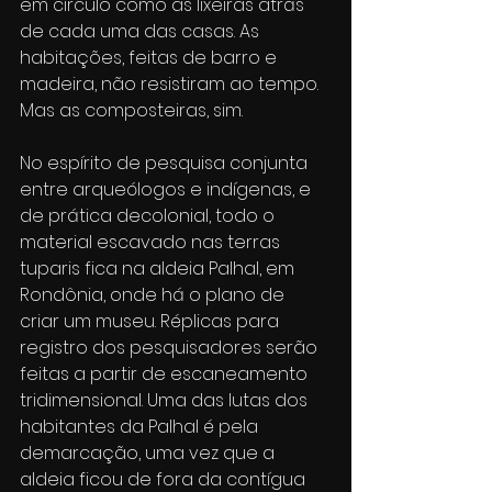
em círculo como as lixeiras atrás 
de cada uma das casas. As 
habitações, feitas de barro e 
madeira, não resistiram ao tempo. 
Mas as composteiras, sim.
No espírito de pesquisa conjunta 
entre arqueólogos e indígenas, e 
de prática decolonial, todo o 
material escavado nas terras 
tuparis fica na aldeia Palhal, em 
Rondônia, onde há o plano de 
criar um museu. Réplicas para 
registro dos pesquisadores serão 
feitas a partir de escaneamento 
tridimensional. Uma das lutas dos 
habitantes da Palhal é pela 
demarcação, uma vez que a 
aldeia ficou de fora da contígua 