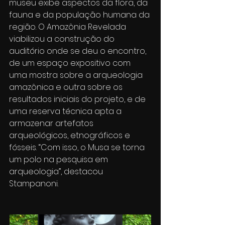
museu exibe aspectos da flora, da 
fauna e da população humana da 
região. O Amazônia Revelada 
viabilizou a construção do 
auditório onde se deu o encontro, 
de um espaço expositivo com 
uma mostra sobre a arqueologia 
amazônica e outra sobre os 
resultados iniciais do projeto, e de 
uma reserva técnica apta a 
armazenar artefatos 
arqueológicos, etnográficos e 
fósseis. “Com isso, o Musa se torna 
um polo na pesquisa em 
arqueologia”, destacou 
Stampanoni.