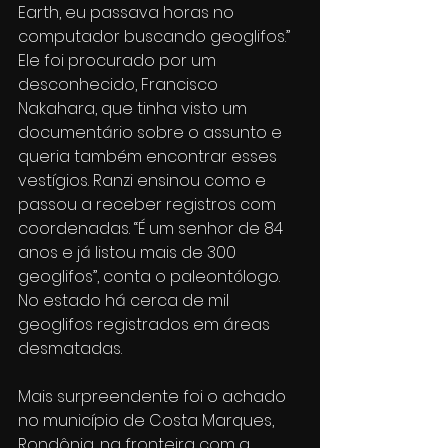
Earth, eu passava horas no 
computador buscando geoglifos.” 
Ele foi procurado por um 
desconhecido, Francisco 
Nakahara, que tinha visto um 
documentário sobre o assunto e 
queria também encontrar esses 
vestígios. Ranzi ensinou como e 
passou a receber registros com 
coordenadas. “É um senhor de 84 
anos e já listou mais de 300 
geoglifos”, conta o paleontólogo. 
No estado há cerca de mil 
geoglifos registrados em áreas 
desmatadas.
Mais surpreendente foi o achado 
no município de Costa Marques, 
Rondônia, na fronteira com a 