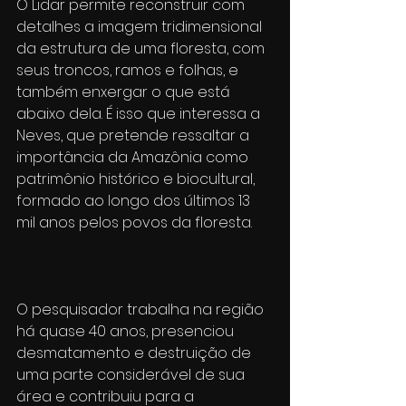
O Lidar permite reconstruir com 
detalhes a imagem tridimensional 
da estrutura de uma floresta, com 
seus troncos, ramos e folhas, e 
também enxergar o que está 
abaixo dela. É isso que interessa a 
Neves, que pretende ressaltar a 
importância da Amazônia como 
patrimônio histórico e biocultural, 
formado ao longo dos últimos 13 
mil anos pelos povos da floresta.
O pesquisador trabalha na região 
há quase 40 anos, presenciou 
desmatamento e destruição de 
uma parte considerável de sua 
área e contribuiu para a 