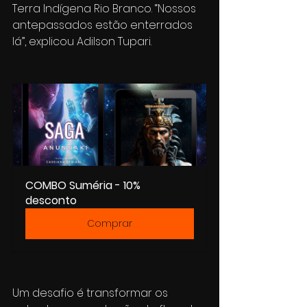
Terra Indígena Rio Branco. “Nossos 
antepassados estão enterrados 
lá”, explicou Adilson Tupari.
COMBO Suméria - 10% 
desconto
Comprar
Um desafio é transformar os 