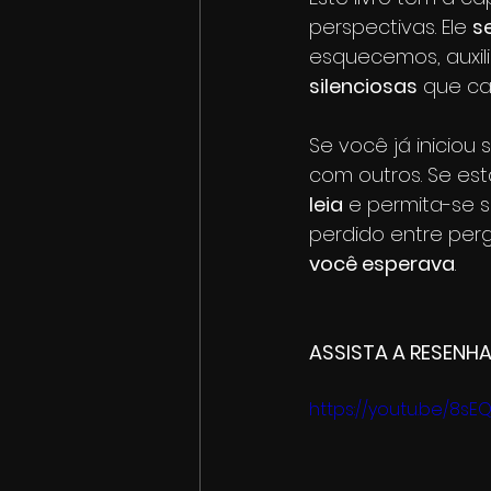
perspectivas. Ele 
s
esquecemos, auxil
silenciosas
 que ca
Se você já iniciou
com outros. Se es
leia
 e permita-se s
perdido entre perg
você esperava
.
ASSISTA A RESENHA
https://youtu.be/8sE