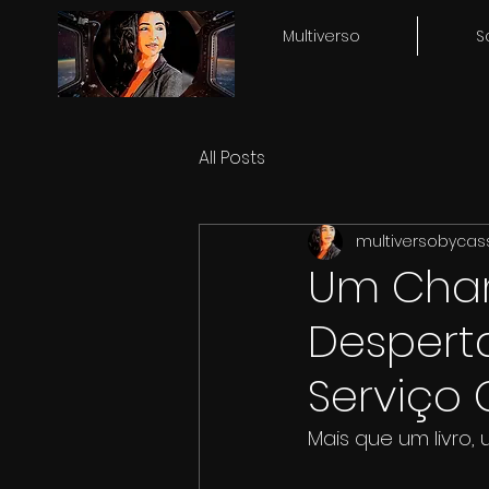
Multiverso
S
All Posts
multiversobycas
Um Cham
Despert
Serviço 
Mais que um livro