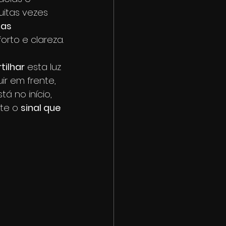
itas vezes 
das 
rto e clareza.
ilhar
 esta luz 
r em frente, 
á no início, 
te o 
sinal que 