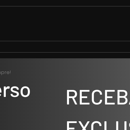
Desvendando os mitos
Ritu
dos Anunnaki: uma jornada
O Gu
fascinante
Ener
Abri
pre!
erso
RECEB
EXCLU