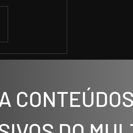
al de Passagem 2026:
ia de Limpeza
gética e Física para
r Caminhos
A CONTEÚDOS
SIVOS DO MUL