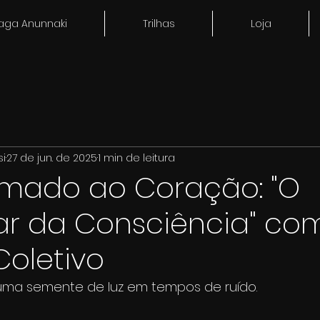
aga Anunnaki
Trilhas
Loja
si
27 de jun. de 2025
1 min de leitura
ado ao Coração: "O
ar da Consciência" co
Coletivo
, uma semente de luz em tempos de ruído.