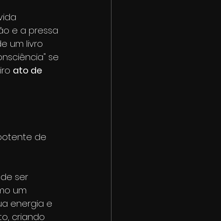
vida 
ão e a pressa 
e um livro 
nsciência" se 
ro 
ato de 
potente de 
 de ser 
omo um 
ua energia e 
, criando 