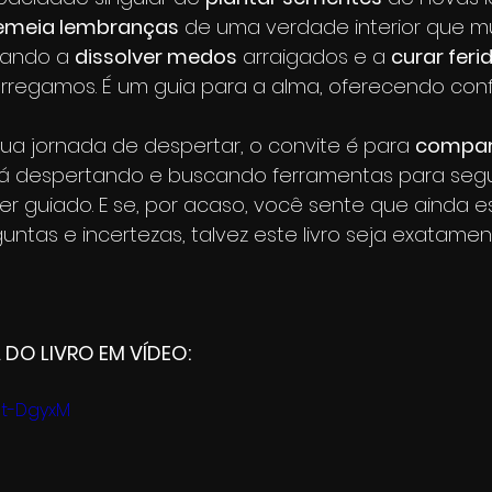
emeia lembranças
 de uma verdade interior que mu
iando a 
dissolver medos
 arraigados e a 
curar feri
rregamos. É um guia para a alma, oferecendo confo
 sua jornada de despertar, o convite é para 
compart
tá despertando e buscando ferramentas para segui
er guiado. E se, por acaso, você sente que ainda est
untas e incertezas, talvez este livro seja exatamen
 DO LIVRO EM VÍDEO:
Qt-DgyxM