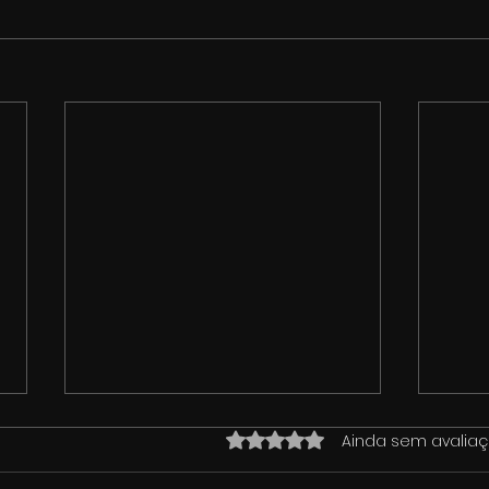
Avaliado com 0 de 5 estrela
Ainda sem avalia