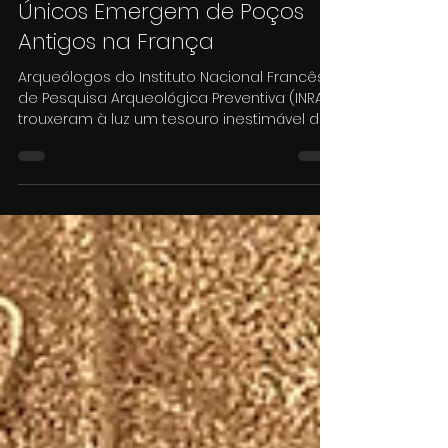
multiversobycassi
12 de nov. de 2025
2 min de leitura
Tesouro Histórico: Tábuas de
Madeira Romanas e Artefatos
Únicos Emergem de Poços
Antigos na França
Arqueólogos do Instituto Nacional Francês
de Pesquisa Arqueológica Preventiva (INRAP)
trouxeram à luz um tesouro inestimável da
antiguidade: 15 tábuas de madeira com
inscrições romanas, juntamente com uma
variedade de outros artefatos orgânicos
excepcionalmente bem preservados.
Antiga tábua de madeira romana
descoberta em poço na França / Crédito:
Divulgação/INRAP As descobertas foram