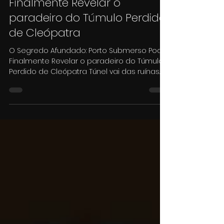
28 de nov. de 2025
3 min de leitura
Porto Submerso Pode
Finalmente Revelar o
paradeiro do Túmulo Perdido
de Cleópatra
O Segredo Afundado: Porto Submerso Pode
Finalmente Revelar o paradeiro do Túmulo
Perdido de Cleópatra Túnel vai das ruínas
do sítio arqueológico de Taposiris Magna
até um porto submerso no mar
Mediterrâneo. (Imagem: Roland Unger /
Wikimedia Commons) Há milênios, o
mundo se pergunta: onde está o túmulo de
Cleópatra? A rainha mais enigmática do
Egito, que teve um romance lendário com
Marco Antônio, desapareceu da história
após seu suicídio em 30 a.C. Agora, uma
notável descober