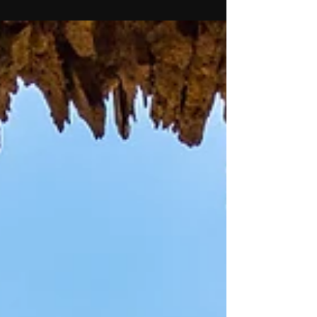
A Revolução da IA na
Arqueologia: Desvendando o
Enigma Centenário das
Linhas de Nazca
As Linhas de Nazca , gigantescos geoglifos
gravados no deserto do sul do Peru,
representam um dos mais fascinantes e
persistentes mistérios da arqueologia
mundial. Por quase um século,
pesquisadores e entusiastas debateram a
finalidade, a autoria e a complexidade
dessas figuras enormes que só podem ser
plenamente apreciadas do alto. Contudo,
o decifrar do mistério das Linhas de Nazca
ganham força com a introdução da
Inteligência Artificial (IA) - no campo da
pesquisa está fi