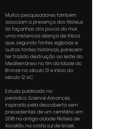
Muitos pesquisadores também 
associam a presença dos filisteus 
às façanhas dos povos do mar, 
uma misteriosa aliança de tribos 
que, segundo fontes egípcias e 
outras fontes históricas, parecem 
ter trazido destruição ao leste do 
Mediterrâneo no fim da Idade do 
Bronze no século 13 e início do 
século 12 a.C.
Estudo publicado no 
periódico 
Science Advances
, 
inspirado pela descoberta sem 
precedentes de um cemitério em 
2016 na antiga cidade filisteia de 
Ascalão, na costa sul de Israel, 