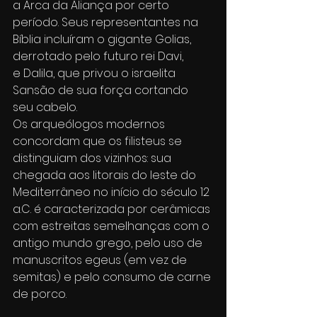
a Arca da Aliança por certo 
período. Seus representantes na 
Bíblia incluíram o gigante Golias, 
derrotado pelo futuro rei Davi, 
e Dalila, que privou o israelita 
Sansão de sua força cortando 
seu cabelo.
Os arqueólogos modernos 
concordam que os filisteus se 
distinguiam dos vizinhos: sua 
chegada aos litorais do leste do 
Mediterrâneo no início do século 12 
a.C. é caracterizada por cerâmicas 
com estreitas semelhanças com o 
antigo mundo grego, pelo uso de 
manuscritos egeus (em vez de 
semitas) e pelo consumo de carne 
de porco.