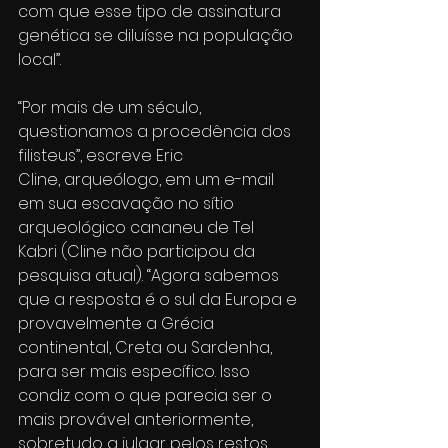
com que esse tipo de assinatura 
genética se diluísse na população 
local”.
“Por mais de um século, 
questionamos a procedência dos 
filisteus”, escreve Eric 
Cline, arqueólogo, em um e-mail 
em sua escavação no sítio 
arqueológico cananeu de Tel 
Kabri (Cline não participou da 
pesquisa atual). “Agora sabemos 
que a resposta é o sul da Europa e 
provavelmente a Grécia 
continental, Creta ou Sardenha, 
para ser mais específico. Isso 
condiz com o que parecia ser o 
mais provável anteriormente, 
sobretudo a julgar pelos restos 