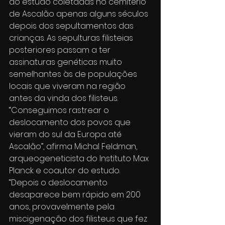
do estudo coletadas no cemitério 
de Ascalão apenas alguns séculos 
depois dos sepultamentos das 
crianças. As sepulturas filisteias 
posteriores passam a ter 
assinaturas genéticas muito 
semelhantes às de populações 
locais que viveram na região 
antes da vinda dos filisteus.
“Conseguimos rastrear o 
deslocamento dos povos que 
vieram do sul da Europa até 
Ascalão”, afirma Michal Feldman, 
arqueogeneticista do Instituto Max 
Planck e coautor do estudo. 
“Depois o deslocamento 
desaparece bem rápido em 200 
anos, provavelmente pela 
miscigenação dos filisteus que fez 