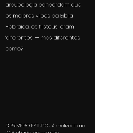
arqueologia concordam que 
os maiores vilões da Bíblia 
Hebraica, os filisteus, eram 
‘diferentes’ — mas diferentes 
como?
O PRIMEIRO ESTUDO JÁ realizado no 
DNA obtido em um sítio 