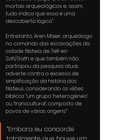
mortais arqueológicos e, assim, 
tudo indica que essa é uma 
descoberta lógica".
Entretanto, Aren Maeir, arqueólogo 
no comando das escavações da 
cidade filisteia de Tell-es-
Safi/Gath e que também não 
participou da pesquisa atual, 
adverte contra o excesso de 
simplificação da história dos 
filisteus, considerando os vilões 
bíblicos “um grupo ‘heterogêneo’ 
ou ‘transcultural’, composto de 
povos de várias origens.”
“Embora eu concorde 
totalmente que houve um 