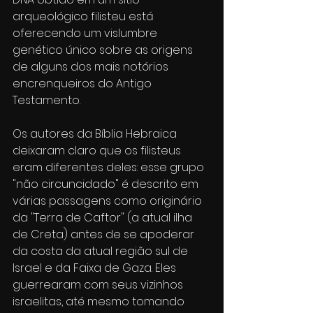
arqueológico filisteu está 
oferecendo um vislumbre 
genético único sobre as origens 
de alguns dos mais notórios 
encrenqueiros do Antigo 
Testamento.
Os autores da Bíblia Hebraica 
deixaram claro que os filisteus 
eram diferentes deles: esse grupo 
"não circuncidado" é descrito em 
várias passagens como originário 
da "Terra de Caftor" (a atual ilha 
de Creta) antes de se apoderar 
da costa da atual região sul de 
Israel e da Faixa de Gaza. Eles 
guerrearam com seus vizinhos 
israelitas, até mesmo tomando 