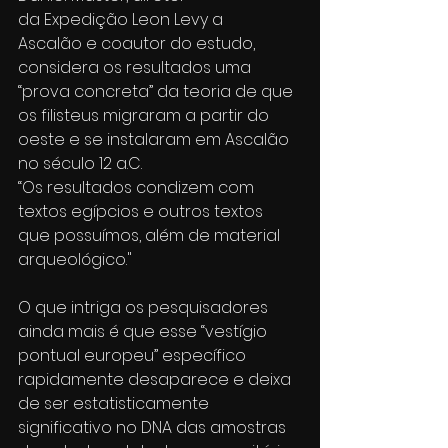
da Expedição Leon Levy a 
Ascalão e coautor do estudo, 
considera os resultados uma 
“prova concreta” da teoria de que 
os filisteus migraram a partir do 
oeste e se instalaram em Ascalão 
no século 12 a.C.
“Os resultados condizem com 
textos egípcios e outros textos 
que possuímos, além de material 
arqueológico."
O que intriga os pesquisadores 
ainda mais é que esse “vestígio 
pontual europeu” específico 
rapidamente desaparece e deixa 
de ser estatisticamente 
significativo no DNA das amostras 