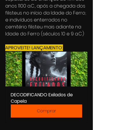
anos 1100 a.C., após a chegada dos 
filisteus no início da Idade do Ferro; 
e indivíduos enterrados no 
cemitério filisteu mais adiante na 
Idade do Ferro (séculos 10 e 9 a.C.)
APROVEITE! LANÇAMENTO:
DECODIFICANDO Exilados de 
Capela
Comprar