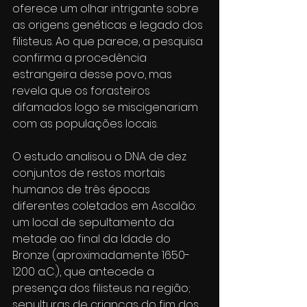
oferece um olhar intrigante sobre 
as origens genéticas e legado dos 
filisteus. Ao que parece, a pesquisa 
confirma a procedência 
estrangeira desse povo, mas 
revela que os forasteiros 
difamados logo se miscigenariam 
com as populações locais.
O estudo analisou o DNA de dez 
conjuntos de restos mortais 
humanos de três épocas 
diferentes coletados em Ascalão: 
um local de sepultamento da 
metade ao final da Idade do 
Bronze (aproximadamente 1650-
1200 a.C.), que antecede a 
presença dos filisteus na região; 
sepulturas de crianças do fim dos 