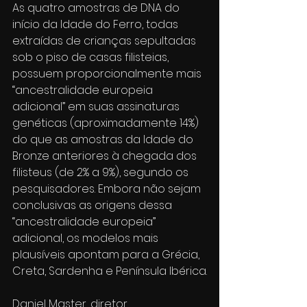
As quatro amostras de DNA do 
início da Idade do Ferro, todas 
extraídas de crianças sepultadas 
sob o piso de casas filisteias, 
possuem proporcionalmente mais 
“ancestralidade europeia 
adicional” em suas assinaturas 
genéticas (aproximadamente 14%) 
do que as amostras da Idade do 
Bronze anteriores à chegada dos 
filisteus (de 2% a 9%), segundo os 
pesquisadores. Embora não sejam 
conclusivas as origens dessa 
“ancestralidade europeia” 
adicional, os modelos mais 
plausíveis apontam para a Grécia, 
Creta, Sardenha e Península Ibérica.
Daniel Master, diretor 