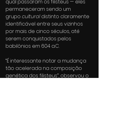
qual passaram os filisteus — eles 
permaneceram sendo um 
grupo 
cultural 
distinto claramente 
identificável entre seus vizinhos 
por mais de cinco séculos, até 
serem conquistados pelos 
babilônios em 604 a.C.
“É interessante notar a mudança 
tão acelerada na composição 
genética dos filisteus”, observou o 
arqueólogo. “Porque, se alguém 
fosse contar apenas com os 
textos hebreus, imagina-se que 
ninguém iria querer uma 
miscigenação com os filisteus, não 
é mesmo?”
Fonte: National Geographic