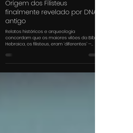
multiversobycassi
20 de jan. de 2025
4 min de leitura
Origem dos Filisteus
finalmente revelado por DNA
antigo
Relatos históricos e arqueologia
concordam que os maiores vilões da Bíblia
Hebraica, os filisteus, eram ‘diferentes’ —
mas diferentes...